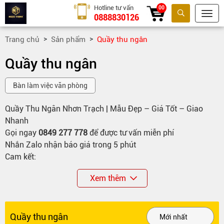
Hotline tư vấn
00
0888830126
Tìm kiếm
Trang chủ
Sản phẩm
Quầy thu ngân
Quầy thu ngân
Bàn làm việc văn phòng
Quầy Thu Ngân Nhơn Trạch | Mẫu Đẹp – Giá Tốt – Giao
Nhanh
Gọi ngay
0849 277 778
để được tư vấn miễn phí
Nhắn Zalo nhận báo giá trong 5 phút
Cam kết:
Giá tốt nhất khu vực
Xem thêm
Giao nhanh – lắp đặt tận nơi
Quầy thu ngân