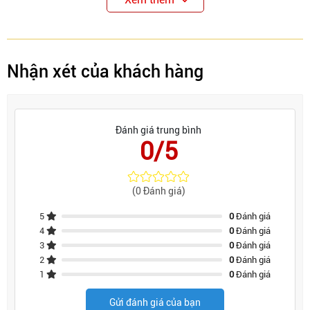
Nhận xét của khách hàng
Bạn có thể muốn mua hoặc tìm kiếm ghế ngồi văn 
????Hotline: Zalo 0962337024-0888830128
Đị
Đánh giá trung bình
0/5
(0 Đánh giá)
5
0
Đánh giá
4
0
Đánh giá
3
0
Đánh giá
2
0
Đánh giá
1
0
Đánh giá
Gửi đánh giá của bạn