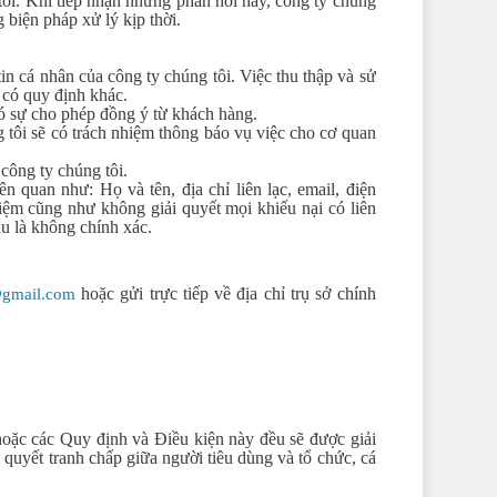
tôi. Khi tiếp nhận những phản hồi này, công ty chúng
 biện pháp xử lý kịp thời.
in cá nhân của công ty chúng tôi. Việc thu thập và sử
 có quy định khác.
có sự cho phép đồng ý từ khách hàng.
 tôi sẽ có trách nhiệm thông báo vụ việc cho cơ quan
công ty chúng tôi.
 quan như: Họ và tên, địa chỉ liên lạc, email, điện
hiệm cũng như không giải quyết mọi khiếu nại có liên
u là không chính xác.
hoặc gửi trực tiếp về địa chỉ trụ sở chính
@gmail.com
hoặc các Quy định và Điều kiện này đều sẽ được giải
 quyết tranh chấp giữa người tiêu dùng và tổ chức, cá