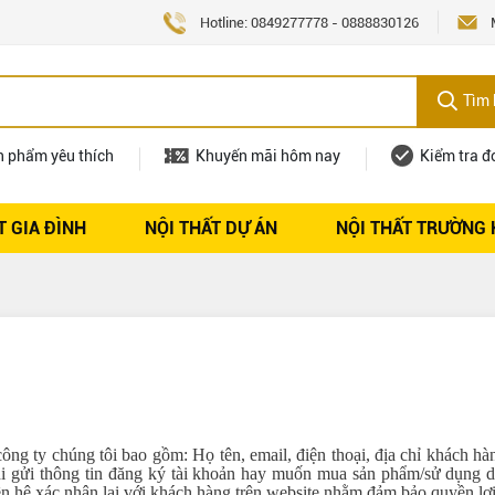
Hotline:
0849277778
-
0888830126
Tìm 
n phẩm yêu thích
Khuyến mãi hôm nay
Kiểm tra đ
T GIA ĐÌNH
NỘI THẤT DỰ ÁN
NỘI THẤT TRƯỜNG
Nội thất
Tuyển dụng
công ty chúng tôi bao gồm: Họ tên, email, điện thoại, địa chỉ khách hà
i gửi thông tin đăng ký tài khoản hay muốn mua sản phẩm/sử dụng dịc
ên hệ xác nhận lại với khách hàng trên website nhằm đảm bảo quyền lợi