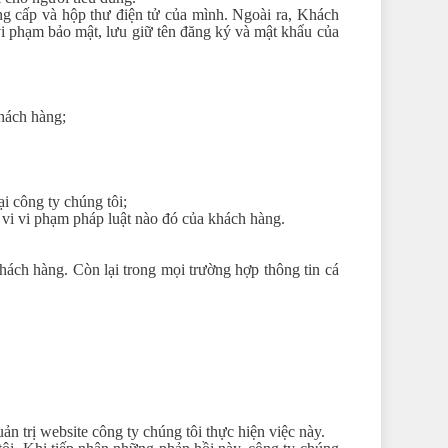
ng cấp và hộp thư điện tử của mình. Ngoài ra, Khách
vi phạm bảo mật, lưu giữ tên đăng ký và mật khẩu của
hách hàng;
i công ty chúng tôi;
 vi vi phạm pháp luật nào đó của khách hàng.
hách hàng. Còn lại trong mọi trường hợp thông tin cá
n trị website công ty chúng tôi thực hiện việc này.