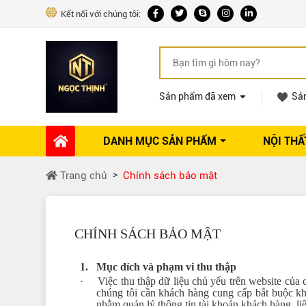
Kết nối với chúng tôi:
Sản phẩm đã xem
Sả
DANH MỤC SẢN PHẨM
NỘI THẤ
Phụ kiện Nội thất
Dự án thi công
Báo giá 
Trang chủ
Chính sách bảo mật
Ổ khóa tủ
Phụ kiện nội thất khác
Máy hút mùi
CHÍNH SÁCH BẢO MẬT
Vòi rửa nhà bếp
Phụ kiện tủ áo
1.
Mục đích và phạm vi thu thập
Phụ kiện tủ bếp trên
·
Việc thu thập dữ liệu chủ yếu trên website của 
chúng tôi cần khách hàng cung cấp bắt buộc kh
Thùng đựng gạo
nhằm quản lý thông tin tài khoản khách hàng, li