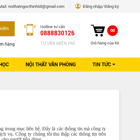
Mail:
noithatngocthinh68@gmail.com
Đăng nhập
Đăng ký
Hotline tư vấn
kiếm
00
0888830126
Giỏ hàng của tôi
TƯ VẤN MIỄN PHÍ
ơn hàng
 HỌC
NỘI THẤT VĂN PHÒNG
TIN TỨC
Kinh nghiệm Nội thất
Sáng tạo
Ý tưởng trang trí
Giải pháp thiết kế
ng trong mục liên hệ. Đây là các thông tin mà công ty
h vụ. Công ty chúng tôi thu thập các thông tin trên
 cho người tiêu dùng.