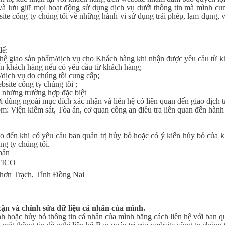
và lưu giữ mọi hoạt động sử dụng dịch vụ dưới thông tin mà mình cu
site công ty chúng tôi về những hành vi sử dụng trái phép, lạm dụng, 
để:
 hệ giao sản phẩm/dịch vụ cho Khách hàng khi nhận được yêu cầu từ k
ến khách hàng nếu có yêu cầu từ khách hàng;
/dịch vụ do chúng tôi cung cấp;
site công ty chúng tôi ;
g những trường hợp đặc biệt
dùng ngoài mục đích xác nhận và liên hệ có liên quan đến giao dịch tạ
m: Viện kiểm sát, Tòa án, cơ quan công an điều tra liên quan đến hành
 đến khi có yêu cầu ban quản trị hủy bỏ hoặc có ý kiến hủy bỏ của k
ng ty chúng tôi.
nhân
TICO
hơn Trạch, Tỉnh Đồng Nai
ận và chỉnh sửa dữ liệu cá nhân của mình.
h hoặc hủy bỏ thông tin cá nhân của mình bằng cách liên hệ với ban quả