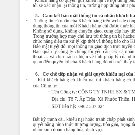
-
Khách hàng có quyền gửi khiếu nại về nội dung bảo 
tôi sẽ xác nhận lại thông tin, trường hợp đúng như p
5.
Cam kết bảo mật thông tin cá nhân khách h
-
Thông tin cá nhân của Khách hàng trên website công 
dụng thông tin của mỗi Khàch hàng chỉ được thực hiệ
Không sử dụng, không chuyển giao, cung cấp hay tiết
Trong trường hợp máy chủ lưu trữ thông tin bị hacke
chức năng điều tra xử lý kịp thời và thông báo cho K
Bảo mật tuyệt đối mọi thông tin giao dịch trực tuyến
Ban quản lý công ty chúng tôi yêu cầu các cá nhân 
thoại…. và chịu trách nhiệm về tính pháp lý của nhữ
quan đến quyền lợi của Khách hàng đó nếu xét thấy t
6.
Cơ chế tiếp nhận và giải quyết khiếu nại củ
-
Khi khách hàng có khiếu nại thì khách hàng có t
của
Công ty:
+ Tên Công ty:
CÔNG TY TNHH SX & T
+ Địa chỉ:
Tổ 7, Ấp Trầu, Xã Phước Thiền, 
+ SĐT liên hệ:
0962
337 024
Bất kỳ tranh cãi, khiếu nại hoặc tranh chấp phát sinh
quyết bằng hình thức thương lượng, hòa giải, trọng t
nhân kinh doanh hàng hóa, dịch vụ).