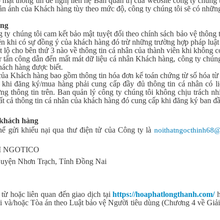
mật thông tin đề nghị liên hệ Ban quản trị của website công ty chúng 
hản ánh của Khách hàng tùy theo mức độ, công ty chúng tôi sẽ có những
àng
ty chúng tôi cam kết bảo mật tuyệt đối theo chính sách bảo vệ thông t
n khi có sự đồng ý của khách hàng đó trừ những trường hợp pháp luật
 lộ cho bên thứ 3 nào về thông tin cá nhân của thành viên khi không 
r tấn công dẫn đến mất mát dữ liệu cá nhân Khách hàng, công ty chúng
hách hàng được biết.
 của Khách hàng bao gồm thông tin hóa đơn kế toán chứng từ số hóa từ 
khi đăng ký/mua hàng phải cung cấp đầy đủ thông tin cá nhân có liên
ng thông tin trên. Ban quản lý công ty chúng tôi không chịu trách n
ất cả thông tin cá nhân của khách hàng đó cung cấp khi đăng ký ban đầ
a khách hàng
hể gửi khiếu nại qua thư điện tử của Công ty là
noithatngocthinh68
M NGOTICO
Huyện Nhơn Trạch, Tỉnh Đồng Nai
 từ hoặc liên quan đến giao dịch tại
https://hoaphatlongthanh.com/
ài và/hoặc Tòa án theo Luật bảo vệ Người tiêu dùng (Chương 4 về Giải