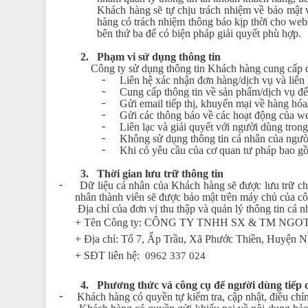
Khách hàng sẽ tự chịu trách nhiệm về bảo mật 
Bếp từ-Bếp hồng ngoại
hàng có trách nhiệm thông báo kịp thời cho web
Chậu rửa bát
bên thứ ba để có biện pháp giải quyết phù hợp.
Ray trượt – bản lề – tay nắm cửa
2.
Phạm vi sử dụng thông tin
Công ty sử dụng thông tin Khách hàng cung cấp 
Phụ kiện tủ bếp dưới
-
Liên hệ xác nhận đơn hàng/dịch vụ và liên
Giá để bát đĩa đa năng
-
Cung cấp thông tin về sản phẩm/dịch vụ đ
-
Giá để dao thớt
Gửi email tiếp thị, khuyến mại về hàng hóa
-
Gửi các thông báo về các hoạt động của web
Kệ để chất tẩy rửa
-
Liên lạc và giải quyết với người dùng tron
-
Không sử dụng thông tin cá nhân của người 
Kệ gia vị
-
Khi có yêu cầu của cơ quan tư pháp bao gồ
Kệ góc liên hoàn
3.
Thời gian lưu trữ thông tin
-
Dữ liệu cá nhân của Khách hàng sẽ được lưu trữ cho
nhân thành viên sẽ được bảo mật trên máy chủ của cô
Địa chỉ của đơn vị thu thập và quản lý thông tin cá 
+ Tên Công ty:
CÔNG TY TNHH SX & TM NGO
+ Địa chỉ:
Tổ 7, Ấp Trầu, Xã Phước Thiền, Huyện N
+ SĐT liên hệ:
0962
337 024
4.
Phương thức và công cụ để người dùng tiếp c
-
Khách hàng có quyền tự kiểm tra, cập nhật, điều chỉn