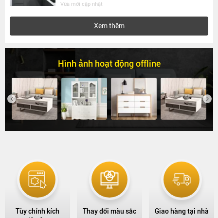
Vừa mới cập nhật
Xem thêm
Hình ảnh hoạt động offline
Previous
Next
Tùy chỉnh kích
Thay đổi màu sắc
Giao hàng tại nhà