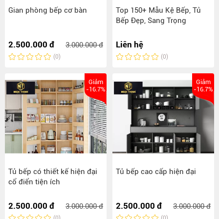
Gian phòng bếp cơ bàn
Top 150+ Mẫu Kệ Bếp, Tủ
Bếp Đẹp, Sang Trọng
2.500.000 đ
Liên hệ
3.000.000 đ
(0)
(0)
Giảm
Giảm
-16.7%
-16.7%
Tủ bếp có thiết kế hiện đại
Tủ bếp cao cấp hiện đại
cổ điển tiện ích
2.500.000 đ
2.500.000 đ
3.000.000 đ
3.000.000 đ
(0)
(0)