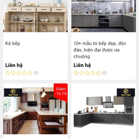
Kệ bếp
10+ mẫu tủ bếp đẹp, độc
đáo, hiện đại được ưa
chuộng
Liên hệ
Liên hệ
(0)
(0)
Giảm
-16.7%