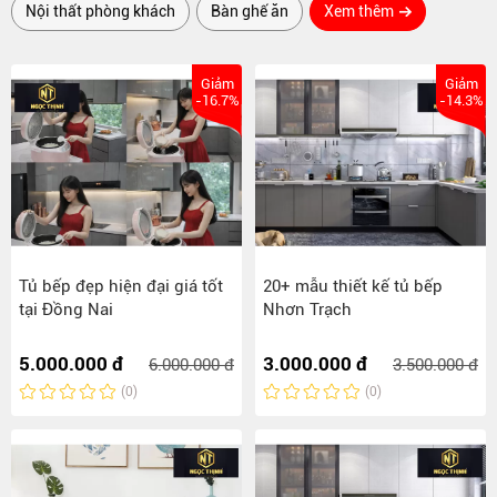
Nội thất phòng khách
Bàn ghế ăn
Xem thêm
Giảm
Giảm
-16.7%
-14.3%
Tủ bếp đẹp hiện đại giá tốt
20+ mẫu thiết kế tủ bếp
tại Đồng Nai
Nhơn Trạch
5.000.000 đ
3.000.000 đ
6.000.000 đ
3.500.000 đ
(0)
(0)