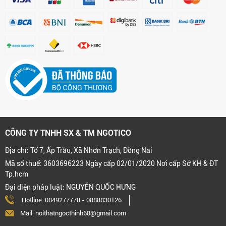
CÔNG TY TNHH SX & TM NGOTICO
Địa chỉ: Tổ 7, Ấp Trầu, Xã Nhơn Trạch, Đồng Nai
Mã số thuế: 3603696223 Ngày cấp 02/01/2020 Nơi cấp Sở KH & ĐT
Tp.hcm
Đại diện pháp luật: NGUYỄN QUỐC HƯNG
Hotline:
0849277778
-
0888830126
Mail: noithatngocthinh68@gmail.com