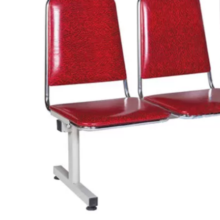
Bếp từ-Bếp hồng ngoại
Chậu rửa bát
Ray trượt – bản lề – tay nắm cửa
Phụ kiện tủ bếp dưới
Giá để bát đĩa đa năng
Giá để dao thớt
Kệ để chất tẩy rửa
Kệ gia vị
Kệ góc liên hoàn