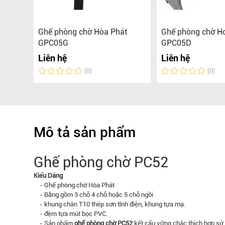
Ghế phòng chờ Hòa Phát
Ghế phòng chờ H
GPC05G
GPC05D
Liên hệ
Liên hệ
(0)
(0)
Mô tả sản phẩm
Ghế phòng chờ PC52
Kiểu Dáng
- Ghế phòng chờ Hòa Phát
- Bằng gồm 3 chỗ 4 chỗ hoặc 5 chỗ ngồi
- khung chân T10 thép sơn tĩnh điện, khung tựa mạ.
- đệm tựa mút bọc PVC.
- Sản phẩm
ghế phòng chờ PC52
kết cấu vững chắc thích hợp sử d