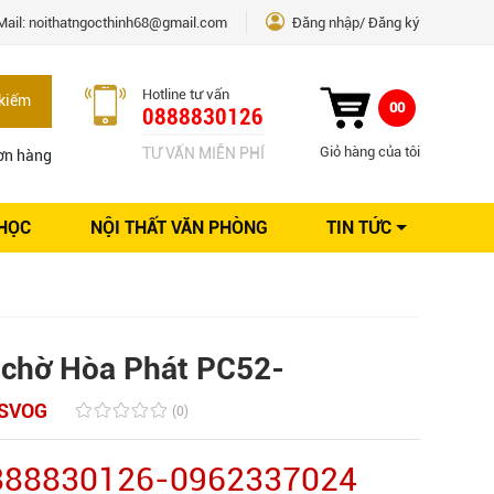
Mail:
noithatngocthinh68@gmail.com
Đăng nhập
Đăng ký
Hotline tư vấn
kiếm
00
0888830126
Giỏ hàng của tôi
TƯ VẤN MIỄN PHÍ
ơn hàng
 HỌC
NỘI THẤT VĂN PHÒNG
TIN TỨC
Kinh nghiệm Nội thất
Sáng tạo
Ý tưởng trang trí
Giải pháp thiết kế
 chờ Hòa Phát PC52-
SVOG
(0)
0888830126-0962337024