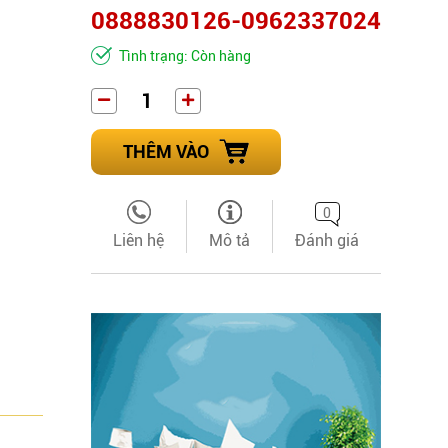
0888830126-0962337024
Tình trạng: Còn hàng
THÊM VÀO
0
Liên hệ
Mô tả
Đánh giá