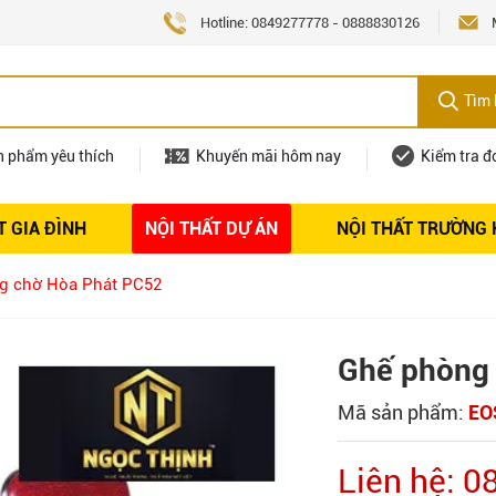
Hotline:
0849277778
-
0888830126
Tìm 
n phẩm yêu thích
Khuyến mãi hôm nay
Kiểm tra đ
T GIA ĐÌNH
NỘI THẤT DỰ ÁN
NỘI THẤT TRƯỜNG
Nội thất
Tuyển dụng
g chờ Hòa Phát PC52
Ghế phòng
Mã sản phẩm:
EO
Liên hệ: 