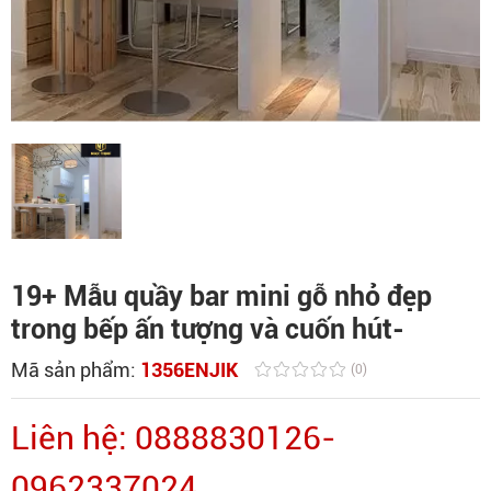
19+ Mẫu quầy bar mini gỗ nhỏ đẹp
trong bếp ấn tượng và cuốn hút-
Mã sản phẩm:
1356ENJIK
(0)
Liên hệ: 0888830126-
0962337024