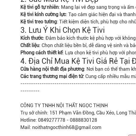
Kệ tivi gỗ tự nhiên
: Mang lại vẻ đẹp sang trọng và ấm
Kệ tivi kính cường lực
: Tạo cảm giác hiện đại và thanh
Kệ tivi treo tường
: Tiết kiệm diện tích, phù hợp cho n
3. Lưu Ý Khi Chọn Kệ Tivi
Kích thước
: Đảm bảo kích thước kệ phù hợp với không 
Chất liệu
: Chọn chất liệu bền bỉ, dễ dàng vệ sinh và bảo
Phong cách thiết kế
: Lựa chọn kệ tivi phù hợp với ph
4. Địa Chỉ Mua Kệ Tivi Giá Rẻ Tại 
Cửa hàng nội thất địa phương
: Nơi bạn có thể tham k
Các trang thương mại điện tử
: Cung cấp nhiều mẫu mã
------------------------------------------------------
---------
CÔNG TY TNHH NỘI THẤT NGỌC THỊNH
Trụ sở chính: 151 Phạm Văn Đồng, Cầu Xéo, Long Th
Hotline: 0849277778 - 0888830128
Mail: noithatngocthinh68@gmail.com