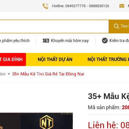
Hotline:
0849277778
-
0888830126
Tìm 
n phẩm yêu thích
Khuyến mãi hôm nay
Kiểm tra đ
T GIA ĐÌNH
NỘI THẤT DỰ ÁN
NỘI THẤT TRƯỜNG
Nội thất
Tuyển dụng
tivi
35+ Mẫu Kệ Tivi Giá Rẻ Tại Đồng Nai
35+ Mẫu Kệ 
Mã sản phẩm:
20
Liên hệ: 