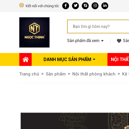
Kết nối với chúng tôi:
Sản phẩm đã xem
Sả
DANH MỤC SẢN PHẨM
NỘI THẤ
Phụ kiện Nội thất
Dự án thi công
Báo giá 
Trang chủ
Sản phẩm
Nội thất phòng khách
Kệ 
Ổ khóa tủ
Phụ kiện nội thất khác
Máy hút mùi
Vòi rửa nhà bếp
Phụ kiện tủ áo
Phụ kiện tủ bếp trên
Thùng đựng gạo