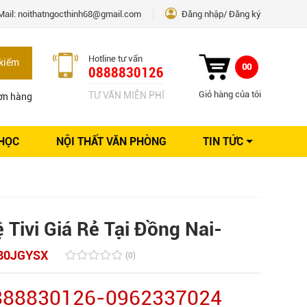
Mail:
noithatngocthinh68@gmail.com
Đăng nhập
Đăng ký
Hotline tư vấn
kiếm
00
0888830126
Giỏ hàng của tôi
TƯ VẤN MIỄN PHÍ
ơn hàng
 HỌC
NỘI THẤT VĂN PHÒNG
TIN TỨC
Kinh nghiệm Nội thất
Sáng tạo
Ý tưởng trang trí
Giải pháp thiết kế
Tivi Giá Rẻ Tại Đồng Nai-
80JGYSX
(0)
0888830126-0962337024