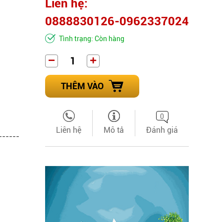
Liên hệ:
0888830126-0962337024
Tình trạng: Còn hàng
THÊM VÀO
0
Liên hệ
Mô tả
Đánh giá
------