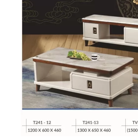
Bếp từ-Bếp hồng ngoại
Chậu rửa bát
Ray trượt – bản lề – tay nắm cửa
Phụ kiện tủ bếp dưới
Giá để bát đĩa đa năng
Giá để dao thớt
Kệ để chất tẩy rửa
Kệ gia vị
Kệ góc liên hoàn