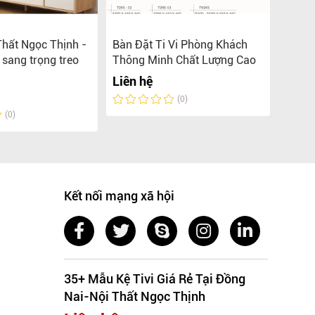
hất Ngọc Thịnh -
Bàn Đặt Ti Vi Phòng Khách
Bàn Đ
vi sang trọng treo
Thông Minh Chất Lượng Cao
Rẻ Ch
Liên hệ
Liên 
(0)
(0)
Kết nối mạng xã hội
35+ Mẫu Kệ Tivi Giá Rẻ Tại Đồng
Nai-Nội Thất Ngọc Thịnh