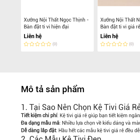
vi
Xưởng Nội Thất Ngọc Thịnh -
Xưởng Nội Thất N
Bàn đặt ti vi hiện đại
Bàn đặt ti vi giá re
Liên hệ
Liên hệ
(0)
(0)
Mô tả sản phẩm
1. Tại Sao Nên Chọn Kệ Tivi Giá R
Tiết kiệm chi phí
: Kệ tivi giá rẻ giúp bạn tiết kiệm n
Đa dạng mẫu mã
: Nhiều lựa chọn về kiểu dáng và mà
Dễ dàng lắp đặt
: Hầu hết các mẫu kệ tivi giá rẻ đều d
2. Các Mẫu Kệ Tivi Đẹp