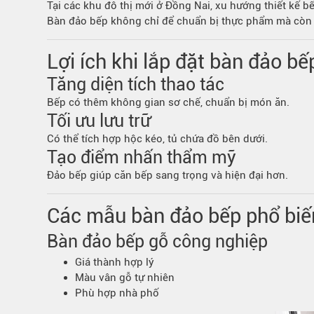
Tại các khu đô thị mới ở Đồng Nai, xu hướng thiết kế b
Bếp từ-Bếp hồng ngoại
Bàn đảo bếp không chỉ để chuẩn bị thực phẩm mà còn có
Chậu rửa bát
Ray trượt – bản lề – tay nắm cửa
Lợi ích khi lắp đặt bàn đảo bế
Phụ kiện tủ bếp dưới
Tăng diện tích thao tác
Giá để bát đĩa đa năng
Bếp có thêm không gian sơ chế, chuẩn bị món ăn.
Giá để dao thớt
Tối ưu lưu trữ
Kệ để chất tẩy rửa
Có thể tích hợp hộc kéo, tủ chứa đồ bên dưới.
Kệ gia vị
Tạo điểm nhấn thẩm mỹ
Kệ góc liên hoàn
Đảo bếp giúp căn bếp sang trọng và hiện đại hơn.
Các mẫu bàn đảo bếp phổ biế
Bàn đảo bếp gỗ công nghiệp
Giá thành hợp lý
Màu vân gỗ tự nhiên
Phù hợp nhà phố