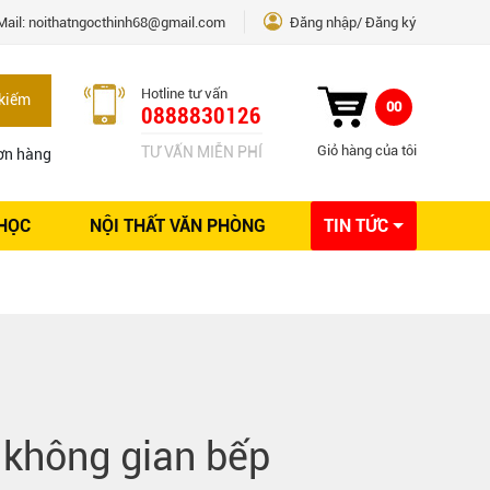
Mail:
noithatngocthinh68@gmail.com
Đăng nhập
Đăng ký
Hotline tư vấn
kiếm
00
0888830126
Giỏ hàng của tôi
TƯ VẤN MIỄN PHÍ
ơn hàng
 HỌC
NỘI THẤT VĂN PHÒNG
TIN TỨC
Kinh nghiệm Nội thất
Sáng tạo
Ý tưởng trang trí
Giải pháp thiết kế
không gian bếp