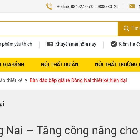
Hotline:
0849277778
-
0888830126
Tìm 
n phẩm yêu thích
Khuyến mãi hôm nay
Kiểm tra đ
T GIA ĐÌNH
NỘI THẤT DỰ ÁN
NỘI THẤT TRƯỜNG
Nội thất
Tuyển dụng
áp thiết kế
Bàn đảo bếp giá rẻ Đồng Nai thiết kế hiện đại
ại
g Nai
– Tăng công năng cho 