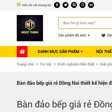
Kết nối với chúng tôi:
Sản phẩm đã xem
Sả
DANH MỤC SẢN PHẨM
NỘI THẤ
Phụ kiện Nội thất
Dự án thi công
Báo giá 
Trang chủ
Tin tức
Kinh nghiệm Nội thất
Giải ph
Ổ khóa tủ
Phụ kiện nội thất khác
Máy hút mùi
Bàn đảo bếp giá rẻ Đồng Nai thiết kế hiện đ
Vòi rửa nhà bếp
Phụ kiện tủ áo
Bàn đảo bếp giá rẻ Đồn
Phụ kiện tủ bếp trên
Thùng đựng gạo