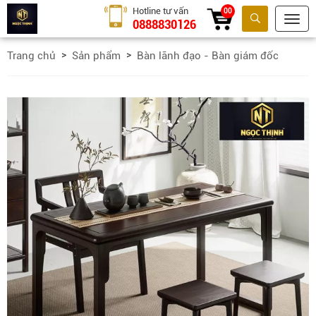
Hotline tư vấn
00
0888830126
Tìm kiếm
Trang chủ
Sản phẩm
Bàn lãnh đạo - Bàn giám đốc