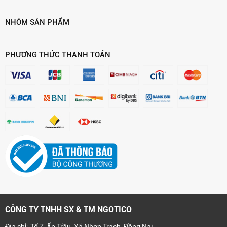
NHÓM SẢN PHẨM
PHƯƠNG THỨC THANH TOÁN
CÔNG TY TNHH SX & TM NGOTICO
Địa chỉ: Tổ 7, Ấp Trầu, Xã Nhơn Trạch, Đồng Nai