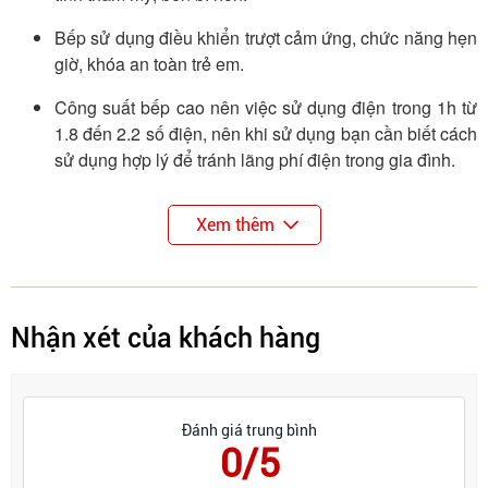
Bếp sử dụng điều khiển trượt cảm ứng, chức năng hẹn
giờ, khóa an toàn trẻ em.
Công suất bếp cao nên việc sử dụng điện trong 1h từ
1.8 đến 2.2 số điện, nên khi sử dụng bạn cần biết cách
sử dụng hợp lý để tránh lãng phí điện trong gia đình.
Bếp tích hợp nhiều tính năng tiện ích, tự nhận diện
Xem thêm
vùng nấu, hẹn giờ, chế độ nấu tự động.
Nhược điểm
Khá kén nồi, chỉ sử dụng được các nồi chuyên dụng có
Nhận xét của khách hàng
đáy nhiễm từ, các loại nồi nhôm, nồi đất, nồi thủy
tinh,... không dùng được.
Giá thành tương đối cao so với các loại bếp khác trên
Đánh giá trung bình
thị trường nên việc đắn đo trong việc lựa chọn giữa
0/5
bếp ga với bếp từ.