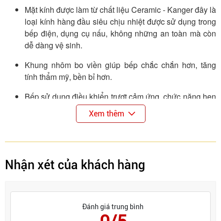
Mặt kính được làm từ chất liệu Ceramic - Kanger đây là
loại kính hàng đầu siêu chịu nhiệt được sử dụng trong
bếp điện, dụng cụ nấu, không những an toàn mà còn
dễ dàng vệ sinh.
Khung nhôm bo viền giúp bếp chắc chắn hơn, tăng
tính thẩm mỹ, bền bỉ hơn.
Bếp sử dụng điều khiển trượt cảm ứng, chức năng hẹn
giờ, khóa an toàn trẻ em.
Xem thêm
Làm nóng trực tiếp dụng cụ nấu nướng và giữ nguội bề
mặt bếp giúp nấu nướng an toàn.
Nhược điểm
Nhận xét của khách hàng
Khá kén nồi, chỉ sử dụng được các nồi chuyên dụng có
đáy nhiễm từ, các loại nồi nhôm, nồi đất, nồi thủy
tinh,... không dùng được.
Đánh giá trung bình