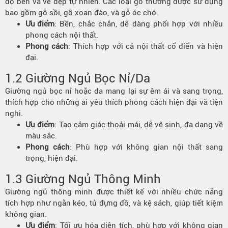
độ bền và vẻ đẹp tự nhiên. Các loại gỗ thường được sử dụng
bao gồm gỗ sồi, gỗ xoan đào, và gỗ óc chó.
Ưu điểm
: Bền, chắc chắn, dễ dàng phối hợp với nhiều
phong cách nội thất.
Phong cách
: Thích hợp với cả nội thất cổ điển và hiện
đại.
1.2 Giường Ngủ Bọc Nỉ/Da
Giường ngủ bọc nỉ hoặc da mang lại sự êm ái và sang trọng,
thích hợp cho những ai yêu thích phong cách hiện đại và tiện
nghi.
Ưu điểm
: Tạo cảm giác thoải mái, dễ vệ sinh, đa dạng về
màu sắc.
Phong cách
: Phù hợp với không gian nội thất sang
trọng, hiện đại.
1.3 Giường Ngủ Thông Minh
Giường ngủ thông minh được thiết kế với nhiều chức năng
tích hợp như ngăn kéo, tủ đựng đồ, và kệ sách, giúp tiết kiệm
không gian.
Ưu điểm
: Tối ưu hóa diện tích, phù hợp với không gian