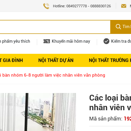
Hotline:
0849277778
-
0888830126
Tìm 
n phẩm yêu thích
Khuyến mãi hôm nay
Kiểm tra đ
T GIA ĐÌNH
NỘI THẤT DỰ ÁN
NỘI THẤT TRƯỜNG
Nội thất
Tuyển dụng
ại bàn nhóm 6-8 người làm việc nhân viên văn phòng
Các loại b
nhân viên 
Mã sản phẩm:
19