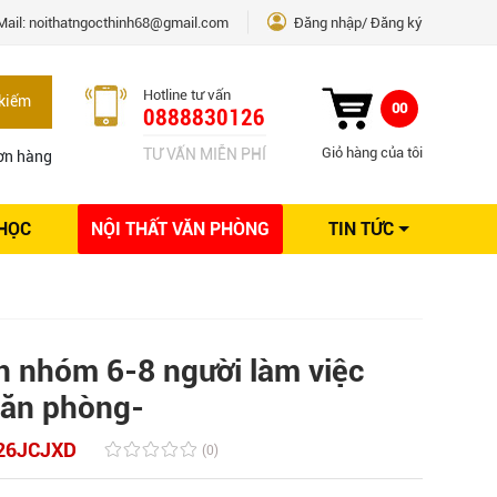
Mail:
noithatngocthinh68@gmail.com
Đăng nhập
Đăng ký
Hotline tư vấn
kiếm
00
0888830126
Giỏ hàng của tôi
TƯ VẤN MIỄN PHÍ
ơn hàng
 HỌC
NỘI THẤT VĂN PHÒNG
TIN TỨC
Kinh nghiệm Nội thất
Sáng tạo
Ý tưởng trang trí
Giải pháp thiết kế
àn nhóm 6-8 người làm việc
văn phòng-
26JCJXD
(0)