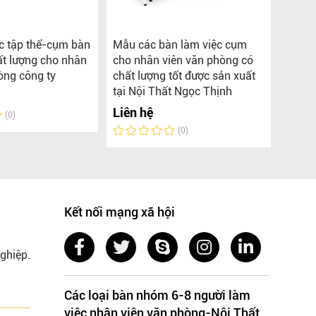
c tập thể-cụm bàn
Mẫu các bàn làm việc cụm
Tổng 
ất lượng cho nhân
cho nhân viên văn phòng có
việc 
òng công ty
chất lượng tốt được sản xuất
phòng
tại Nội Thất Ngọc Thịnh
Liên 
Liên hệ
(0)
(0)
Kết nối mạng xã hội
ghiệp.
Các loại bàn nhóm 6-8 người làm
việc nhân viên văn phòng-Nội Thất