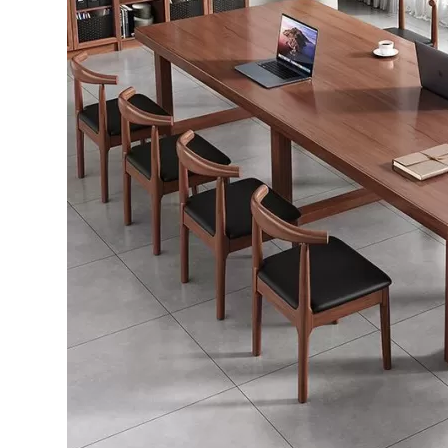
Bếp từ-Bếp hồng ngoại
Chậu rửa bát
Ray trượt – bản lề – tay nắm cửa
Phụ kiện tủ bếp dưới
Giá để bát đĩa đa năng
Giá để dao thớt
Kệ để chất tẩy rửa
Kệ gia vị
Kệ góc liên hoàn