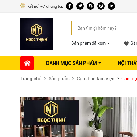
Kết nối với chúng tôi:
Sản phẩm đã xem
Sả
DANH MỤC SẢN PHẨM
NỘI THẤ
Phụ kiện Nội thất
Dự án thi công
Báo giá 
Trang chủ
Sản phẩm
Cụm bàn làm việc
Các lo
Ổ khóa tủ
Phụ kiện nội thất khác
Máy hút mùi
Vòi rửa nhà bếp
Phụ kiện tủ áo
Phụ kiện tủ bếp trên
Thùng đựng gạo