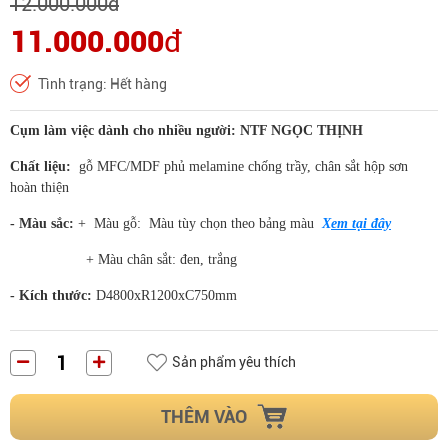
12.000.000
đ
11.000.000
đ
Tình trạng: Hết hàng
Cụm làm việc dành cho nhiều người: NTF NGỌC THỊNH
Chất liệu:
gỗ MFC/MDF phủ melamine chống trầy, chân sắt hộp sơn
hoàn thiện
- Màu sắc:
+ Màu gỗ: Màu tùy chọn theo bảng màu
X
em tại đây
+ Màu chân sắt: đen, trắng
- Kích thước:
D4800xR1200xC750mm
Sản phẩm yêu thích
THÊM VÀO