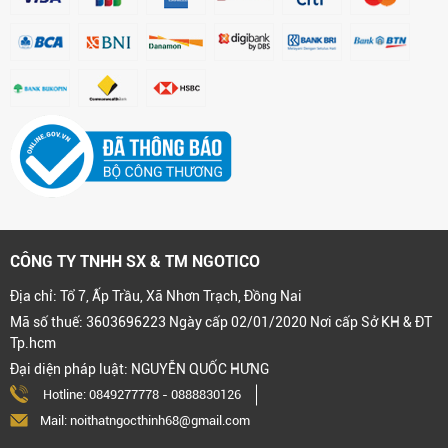
CÔNG TY TNHH SX & TM NGOTICO
Địa chỉ: Tổ 7, Ấp Trầu, Xã Nhơn Trạch, Đồng Nai
Mã số thuế: 3603696223 Ngày cấp 02/01/2020 Nơi cấp Sở KH & ĐT
Tp.hcm
Đại diện pháp luật: NGUYỄN QUỐC HƯNG
Hotline:
0849277778
-
0888830126
Mail: noithatngocthinh68@gmail.com