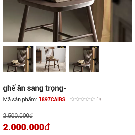
ghế ăn sang trọng-
Mã sản phẩm:
1897CAIBS
(0)
2.500.000
đ
2.000.000
đ