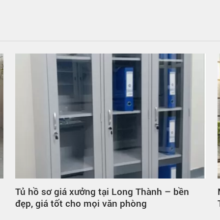
Mẫu Nội Thất Hot Nhơn Trạch: Xu Hướng
Thiết Kế Nổi Bật Năm 2024