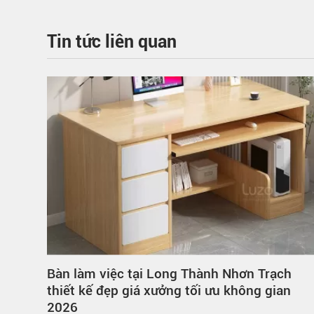
Tin tức liên quan
h
Tủ hồ sơ giá xưởng tại Long Thành – bền
n
đẹp, giá tốt cho mọi văn phòng