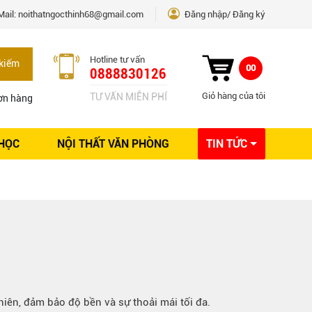
Mail:
noithatngocthinh68@gmail.com
Đăng nhập
Đăng ký
Hotline tư vấn
kiếm
00
0888830126
Giỏ hàng của tôi
TƯ VẤN MIỄN PHÍ
ơn hàng
 HỌC
NỘI THẤT VĂN PHÒNG
TIN TỨC
Kinh nghiệm Nội thất
Sáng tạo
Ý tưởng trang trí
Giải pháp thiết kế
hiên, đảm bảo độ bền và sự thoải mái tối đa.