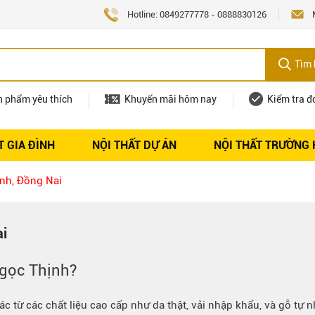
Hotline:
0849277778
-
0888830126
Tìm 
n phẩm yêu thích
Khuyến mãi hôm nay
Kiểm tra đ
T GIA ĐÌNH
NỘI THẤT DỰ ÁN
NỘI THẤT TRƯỜNG
Nội thất
Tuyển dụng
nh, Đồng Nai
ai
gọc Thịnh
?
c từ các chất liệu cao cấp như da thật, vải nhập khẩu, và gỗ tự n