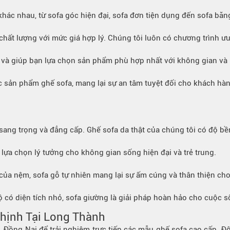
hác nhau, từ sofa góc hiện đại, sofa đơn tiện dụng đến sofa băn
chất lượng với mức giá hợp lý. Chúng tôi luôn có chương trình ư
n và giúp bạn lựa chọn sản phẩm phù hợp nhất với không gian và
ác sản phẩm ghế sofa, mang lại sự an tâm tuyệt đối cho khách hàn
sang trọng và đẳng cấp. Ghế sofa da thật của chúng tôi có độ bề
à lựa chọn lý tưởng cho không gian sống hiện đại và trẻ trung.
ủa nệm, sofa gỗ tự nhiên mang lại sự ấm cúng và thân thiện cho
ộ có diện tích nhỏ, sofa giường là giải pháp hoàn hảo cho cuộc s
hịnh Tại Long Thành
Đồng Nai để trải nghiệm trực tiếp các mẫu ghế sofa cao cấp. Đ