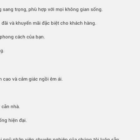
g sang trọng, phù hợp với mọi không gian sống.
u đãi và khuyến mãi đặc biệt cho khách hàng.
 phong cách của bạn.
g.
n cao và cảm giác ngồi êm ái.
 căn nhà.
ống hiện đại.
ội ngũ nhân viên chuyên nghiệp của chúng tôi luôn sẵn