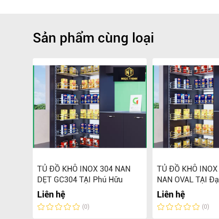
Sản phẩm cùng loại
GOÀI
TỦ ĐỒ KHÔ INOX 304 NAN
TỦ ĐỒ KHÔ INOX
DẸT GC304 TẠI Phú Hữu
NAN OVAL TẠI Đạ
Liên hệ
Liên hệ
(0)
(0)