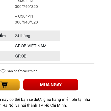
+ G304-12:
300*740*320
+ G304-11:
300*940*320
hẩm
24 tháng
GROB VIỆT NAM
GROB
Sản phẩm yêu thích
MUA NGAY
này có thể bạn sẽ được giao hàng miễn phí tại nhà
h Hà Nội và nội thành TP. Hồ Chí Minh.