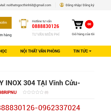
Mail:
noithatngocthinh68@gmail.com
Đăng nhập
Đăng ký
Hotline tư vấn
kiếm
00
0888830126
Giỏ hàng của tôi
TƯ VẤN MIỄN PHÍ
ơn hàng
 HỌC
NỘI THẤT VĂN PHÒNG
TIN TỨC
Kinh nghiệm Nội thất
Sáng tạo
Ý tưởng trang trí
Giải pháp thiết kế
Y INOX 304 TẠI Vĩnh Cửu-
98RIPNU
(0)
0888830126-0962337024