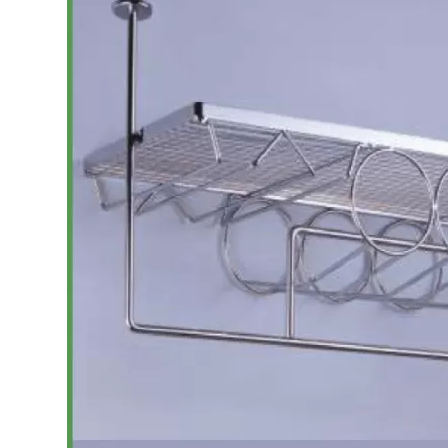
Bếp từ-Bếp hồng ngoại
Chậu rửa bát
Ray trượt – bản lề – tay nắm cửa
Phụ kiện tủ bếp dưới
Giá để bát đĩa đa năng
Giá để dao thớt
Kệ để chất tẩy rửa
Kệ gia vị
Kệ góc liên hoàn