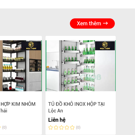
Xem thêm
 HỢP KIM NHÔM
TỦ ĐỒ KHÔ INOX HỘP TẠI
TỦ Đ
Thái
Lộc An
645 T
Liên hệ
Liên 
(0)
(0)