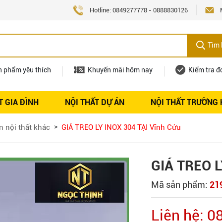
Hotline:
0849277778
-
0888830126
Tìm 
n phẩm yêu thích
Khuyến mãi hôm nay
Kiểm tra đ
T GIA ĐÌNH
NỘI THẤT DỰ ÁN
NỘI THẤT TRƯỜNG
Nội thất
Tuyển dụng
n nội thất khác
GIÁ TREO LY INOX 304 TẠI Vĩnh Cửu
GIÁ TREO L
Mã sản phẩm:
21
Liên hệ: 