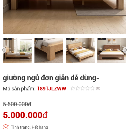
giường ngủ đơn giản dễ dùng-
Mã sản phẩm:
1891JLZWW
(0)
5.500.000
đ
5.000.000
đ
Tình trạng: Hết hàng