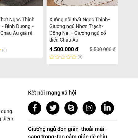
Thất Ngọc Thịnh
Xưởng nội thất Ngọc Thịnh-
Xưởng
 - Bình Dương -
Giường ngủ Nhơn Trạch-
Long T
 Châu Âu giá rẻ
Đồng Nai - Giường ngủ cổ
Ngủ B
điển Châu Âu
Liên 
4.500.000 đ
5.500.000 đ
(0)
(0)
Kết nối mạng xã hội
 dụng.
g điểm
Giường ngủ đon giản-thoải mái-
sang trọng-tạo cảm giác dễ chịu