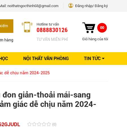
Mail:
noithatngocthinh68@gmail.com
Đăng nhập
Đăng ký
Hotline tư vấn
kiếm
00
0888830126
Giỏ hàng của tôi
TƯ VẤN MIỄN PHÍ
ơn hàng
 HỌC
NỘI THẤT VĂN PHÒNG
TIN TỨC
Kinh nghiệm Nội thất
ác dễ chịu năm 2024-2025
Sáng tạo
Ý tưởng trang trí
Giải pháp thiết kế
 đon giản-thoải mái-sang
cảm giác dễ chịu năm 2024-
62GJUDL
(0)