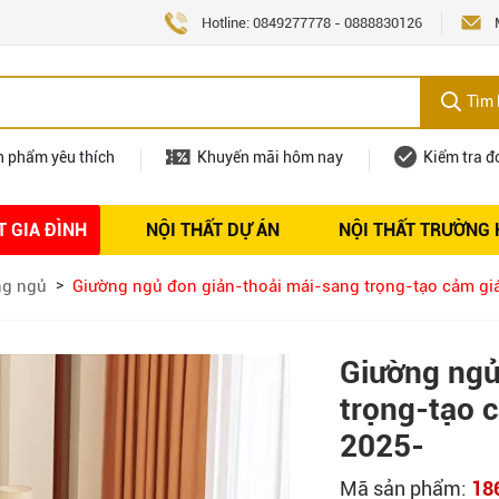
Hotline:
0849277778
-
0888830126
Tìm 
n phẩm yêu thích
Khuyến mãi hôm nay
Kiểm tra đ
T GIA ĐÌNH
NỘI THẤT DỰ ÁN
NỘI THẤT TRƯỜNG
Nội thất
Tuyển dụng
ng ngủ
Giường ngủ đon giản-thoải mái-sang trọng-tạo cảm gi
Giường ngủ
trọng-tạo 
2025-
Mã sản phẩm:
18