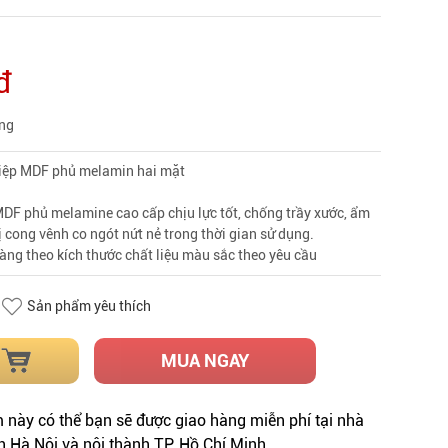
đ
àng
hiệp MDF phủ melamin hai mặt
MDF phủ melamine cao cấp chịu lực tốt, chống trầy xước, ẩm
 cong vênh co ngót nứt nẻ trong thời gian sử dụng.
àng theo kích thước chất liệu màu sắc theo yêu cầu
Sản phẩm yêu thích
MUA NGAY
này có thể bạn sẽ được giao hàng miễn phí tại nhà
h Hà Nội và nội thành TP. Hồ Chí Minh.