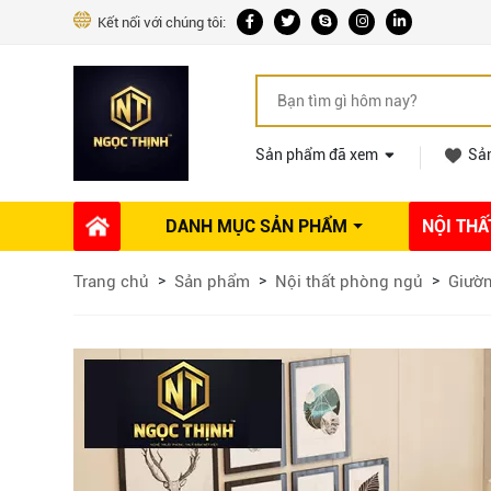
Kết nối với chúng tôi:
Sản phẩm đã xem
Sả
DANH MỤC SẢN PHẨM
NỘI THẤ
Phụ kiện Nội thất
Dự án thi công
Báo giá 
Trang chủ
Sản phẩm
Nội thất phòng ngủ
Giườ
Ổ khóa tủ
Phụ kiện nội thất khác
Máy hút mùi
Vòi rửa nhà bếp
Phụ kiện tủ áo
Phụ kiện tủ bếp trên
Thùng đựng gạo