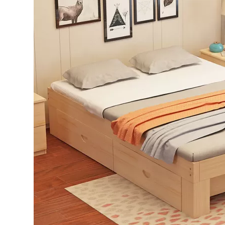
Bếp từ-Bếp hồng ngoại
Chậu rửa bát
Ray trượt – bản lề – tay nắm cửa
Phụ kiện tủ bếp dưới
Giá để bát đĩa đa năng
Giá để dao thớt
Kệ để chất tẩy rửa
Kệ gia vị
Kệ góc liên hoàn