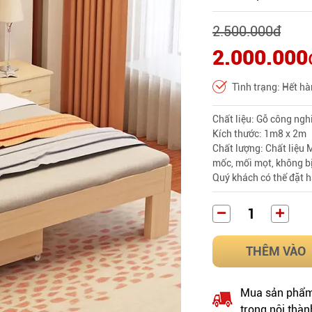
2.500.000
đ
2.000.000
Tình trạng: Hết h
Chất liệu: Gỗ công ng
Kích thước: 1m8 x 2m
Chất lượng: Chất liệu 
mốc, mối mọt, không bị
Quý khách có thể đặt h
THÊM VÀO
Mua sản phẩm 
trong nội thàn