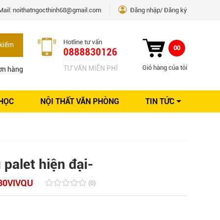
Mail:
noithatngocthinh68@gmail.com
Đăng nhập
Đăng ký
Hotline tư vấn
kiếm
00
0888830126
Giỏ hàng của tôi
TƯ VẤN MIỄN PHÍ
ơn hàng
 HỌC
NỘI THẤT VĂN PHÒNG
TIN TỨC
Kinh nghiệm Nội thất
Sáng tạo
Ý tưởng trang trí
Giải pháp thiết kế
palet hiện đại-
30VIVQU
(0)