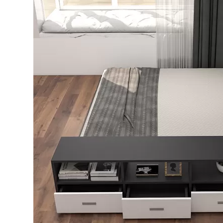
Bếp từ-Bếp hồng ngoại
Chậu rửa bát
Ray trượt – bản lề – tay nắm cửa
Phụ kiện tủ bếp dưới
Giá để bát đĩa đa năng
Giá để dao thớt
Kệ để chất tẩy rửa
Kệ gia vị
Kệ góc liên hoàn