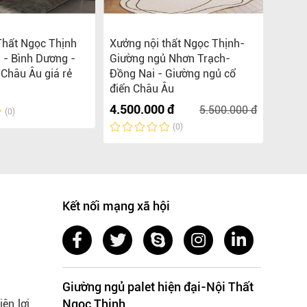
Thất Ngọc Thịnh
Xưởng nội thất Ngọc Thịnh-
Xưởng
 - Bình Dương -
Giường ngủ Nhơn Trạch-
Long T
 Châu Âu giá rẻ
Đồng Nai - Giường ngủ cổ
Ngủ B
điển Châu Âu
Liên 
4.500.000 đ
5.500.000 đ
(0)
(0)
Kết nối mạng xã hội
Giường ngủ palet hiện đại-Nội Thất
Ngọc Thịnh
ện lợi