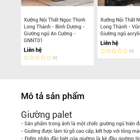
g ngủ
Xưởng Nội Thất Ngọc Thịnh
Xưởng Nội Thất N
n đại,
Long Thành - Bình Dương -
Long Thành - Vũn
Giường ngủ An Cường -
Giường ngủ acryli
GNNT01
Liên hệ
0.000 đ
Liên hệ
(0)
(0)
Mô tả sản phẩm
Giường palet
- Sản phẩm trong ảnh là một chiếc giường ngủ hiện đại
-
Giường
được làm từ gỗ cao cấp, kết hợp với tông màu
- Điểm nhấn đặc biệt của giường là kệ đầu giường tíc