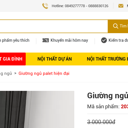
Hotline:
0849277778
-
0888830126
Tìm 
n phẩm yêu thích
Khuyến mãi hôm nay
Kiểm tra đ
T GIA ĐÌNH
NỘI THẤT DỰ ÁN
NỘI THẤT TRƯỜNG
Nội thất
Tuyển dụng
ng ngủ
Giường ngủ palet hiện đại
Giường ngủ 
Mã sản phẩm:
20
3.000.000
đ