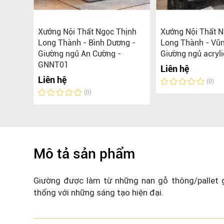
g ngủ
Xưởng Nội Thất Ngọc Thịnh
Xưởng Nội Thất N
n đại,
Long Thành - Bình Dương -
Long Thành - Vũn
Giường ngủ An Cường -
Giường ngủ acryli
GNNT01
Liên hệ
0.000 đ
Liên hệ
(0)
(0)
Mô tả sản phẩm
Giường được làm từ những nan gỗ thông/pallet g
thống với những sáng tạo hiện đại.