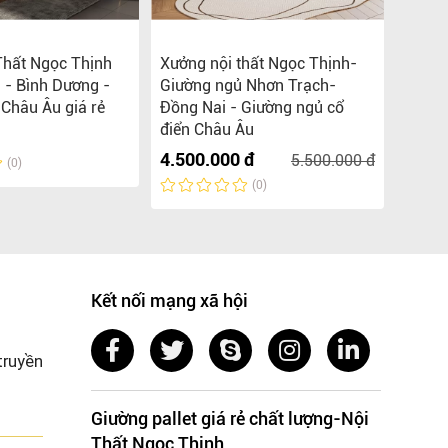
Thất Ngọc Thịnh
Xưởng nội thất Ngọc Thịnh-
Xưởng
 - Bình Dương -
Giường ngủ Nhơn Trạch-
Long T
 Châu Âu giá rẻ
Đồng Nai - Giường ngủ cổ
Ngủ B
điển Châu Âu
Liên 
4.500.000 đ
5.500.000 đ
(0)
(0)
Kết nối mạng xã hội
truyền
Giường pallet giá rẻ chất lượng-Nội
Thất Ngọc Thịnh