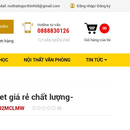
Mail:
noithatngocthinh68@gmail.com
Đăng nhập
Đăng ký
Hotline tư vấn
kiếm
00
0888830126
Giỏ hàng của tôi
TƯ VẤN MIỄN PHÍ
ơn hàng
 HỌC
NỘI THẤT VĂN PHÒNG
TIN TỨC
Kinh nghiệm Nội thất
Sáng tạo
Ý tưởng trang trí
Giải pháp thiết kế
et giá rẻ chất lượng-
92MCLMW
(0)