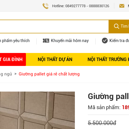
Hotline:
0849277778
-
0888830126
Tìm 
n phẩm yêu thích
Khuyến mãi hôm nay
Kiểm tra đ
T GIA ĐÌNH
NỘI THẤT DỰ ÁN
NỘI THẤT TRƯỜNG
Nội thất
Tuyển dụng
ng ngủ
Giường pallet giá rẻ chất lượng
Giường pall
Mã sản phẩm:
18
5.500.000
đ