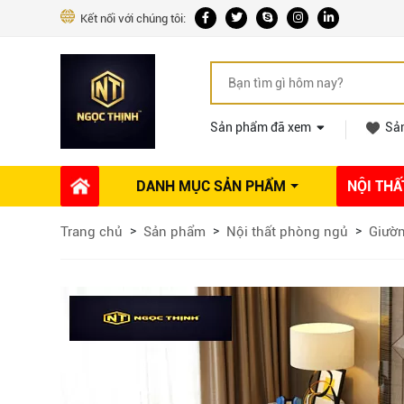
Kết nối với chúng tôi:
Sản phẩm đã xem
Sả
DANH MỤC SẢN PHẨM
NỘI THẤ
Phụ kiện Nội thất
Dự án thi công
Báo giá 
Trang chủ
Sản phẩm
Nội thất phòng ngủ
Giườ
Ổ khóa tủ
Phụ kiện nội thất khác
Máy hút mùi
Vòi rửa nhà bếp
Phụ kiện tủ áo
Phụ kiện tủ bếp trên
Thùng đựng gạo