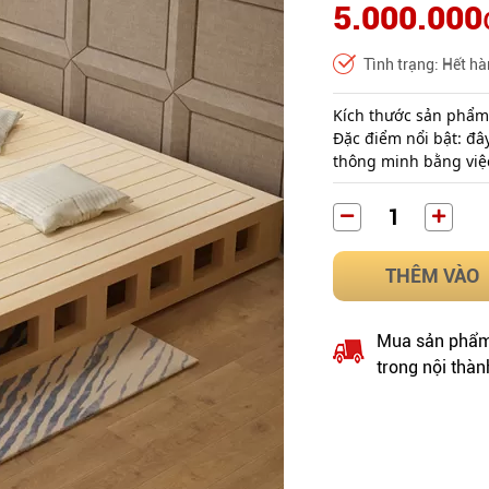
5.000.000
Tình trạng: Hết h
Kích thước sản phẩm
Đặc điểm nổi bật: đây
thông minh bằng việc
THÊM VÀO
Mua sản phẩm 
trong nội thàn