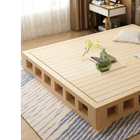
Bếp từ-Bếp hồng ngoại
Chậu rửa bát
Ray trượt – bản lề – tay nắm cửa
Phụ kiện tủ bếp dưới
Giá để bát đĩa đa năng
Giá để dao thớt
Kệ để chất tẩy rửa
Kệ gia vị
Kệ góc liên hoàn