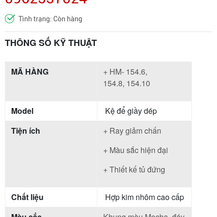
Tình trạng: Còn hàng
THÔNG SỐ KỸ THUẬT
MÃ HÀNG
+ HM- 154.6,
154.8, 154.10
Model
Kệ để giầy dép
Tiện ích
+ Ray giảm chấn
+ Màu sắc hiện đại
+ Thiết kế tủ đứng
Chất liệu
Hợp kim nhôm cao cấp
Màu sắc
Khung màu Mocha, đáy