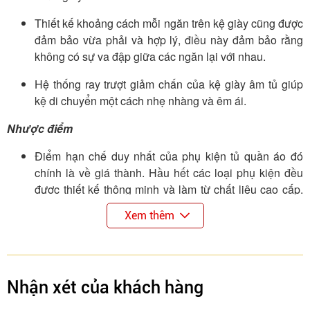
Thiết kế khoảng cách mỗi ngăn trên kệ giày cũng được
đảm bảo vừa phải và hợp lý, điều này đảm bảo rằng
không có sự va đập giữa các ngăn lại với nhau.
Hệ thống ray trượt giảm chấn của kệ giày âm tủ giúp
kệ di chuyển một cách nhẹ nhàng và êm ái.
Nhược điểm
Điểm hạn chế duy nhất của phụ kiện tủ quần áo đó
chính là về giá thành. Hầu hết các loại phụ kiện đều
được thiết kế thông minh và làm từ chất liệu cao cấp.
Vì vậy giá mua của chúng tương đối cao.
Xem thêm
Nên cân nhắc trước khi chọn phụ kiện phù hợp với
không gian tủ quần áo của mình. Nếu không mua về
và không sử dụng được sẽ gây lãng phí tiền của.
Nhận xét của khách hàng