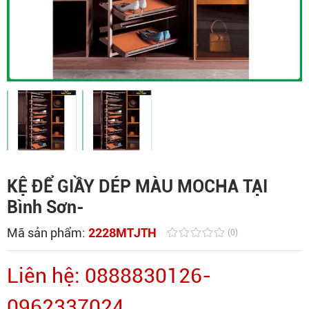
KỆ ĐỂ GIẦY DÉP MÀU MOCHA TẠI
Bình Sơn-
Mã sản phẩm:
2228MTJTH
(0)
Liên hệ: 0888830126-
0962337024