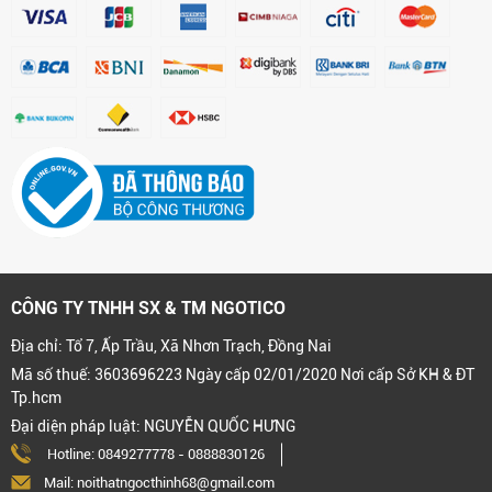
CÔNG TY TNHH SX & TM NGOTICO
Địa chỉ: Tổ 7, Ấp Trầu, Xã Nhơn Trạch, Đồng Nai
Mã số thuế: 3603696223 Ngày cấp 02/01/2020 Nơi cấp Sở KH & ĐT
Tp.hcm
Đại diện pháp luật: NGUYỄN QUỐC HƯNG
Hotline:
0849277778
-
0888830126
Mail: noithatngocthinh68@gmail.com