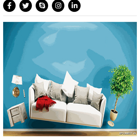
nhàng và êm ái
Ứng dụng:
Lắp đặt trong tủ bếp dưới để đựng dao, thớt và
các chai lọ gia vị
Bảo hành:
24 tháng
Thương hiệu:
Grob
Nhập khẩu:
Grob Việt Nam