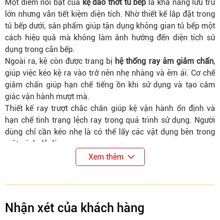
Một điểm nổi bật của
kệ dao thớt tủ bếp
là khả năng lưu trữ
lớn nhưng vẫn tiết kiệm diện tích. Nhờ thiết kế lắp đặt trong
tủ bếp dưới, sản phẩm giúp tận dụng không gian tủ bếp một
cách hiệu quả mà không làm ảnh hưởng đến diện tích sử
dụng trong căn bếp.
Ngoài ra, kệ còn được trang bị
hệ thống ray âm giảm chấn
,
giúp việc kéo kệ ra vào trở nên nhẹ nhàng và êm ái. Cơ chế
giảm chấn giúp hạn chế tiếng ồn khi sử dụng và tạo cảm
giác vận hành mượt mà.
Thiết kế ray trượt chắc chắn giúp kệ vận hành ổn định và
hạn chế tình trạng lệch ray trong quá trình sử dụng. Người
dùng chỉ cần kéo nhẹ là có thể lấy các vật dụng bên trong
một cách dễ dàng.
Xem thêm
Nhờ thiết kế tiện lợi và chất liệu bền bỉ,
kệ đựng dao thớt hợp
kim sơn nano
là lựa chọn phù hợp cho các gia đình đang sử
dụng tủ bếp hiện đại. Sản phẩm giúp tối ưu không gian tủ
Nhận xét của khách hàng
bếp, tăng khả năng lưu trữ và mang lại sự tiện nghi trong