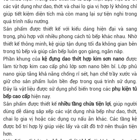
các vật dụng như dao, thớt và chai lọ gia vị hợp lý không chỉ
giúp tiết kiệm diện tích mà còn mang lại sự tiện nghi trong
quá trình nấu nướng.
Sản phẩm được thiết kế với kiểu dáng hiện đại và sang
trọng, phù hợp với nhiều phong cách tủ bếp khác nhau. Nhờ
thiết kế thông minh, kệ giúp tận dụng tối đa không gian bên
trong tủ bếp và giúp căn bếp luôn gọn gàng, ngăn nắp.
Phần khung của
kệ đựng dao thớt hợp kim sơn nano
được
làm từ hợp kim cao cấp phủ lớp sơn nano bền bỉ. Lớp phủ
nano giúp tăng khả năng chống rỉ sét, hạn chế trầy xước và
giữ cho sản phẩm luôn bền đẹp trong quá trình sử dụng.
Đây là vật liệu được sử dụng phổ biến trong các
phụ kiện tủ
bếp cao cấp
hiện nay.
Sản phẩm được thiết kế
nhiều tầng chứa tiện lợi
, giúp người
dùng dễ dàng sắp xếp các vật dụng nhà bếp như dao, thớt,
chai lọ gia vị hoặc các dụng cụ nấu ăn khác. Các tầng kệ
được bố trí hợp lý giúp việc lấy và cất đồ trở nên thuận tiện
hơn.