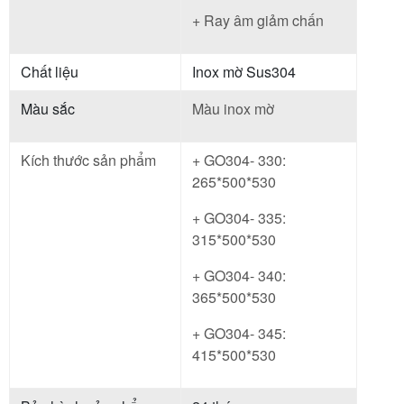
+ Ray âm giảm chấn
Chất liệu
Inox mờ Sus304
Màu sắc
Màu inox mờ
Kích thước sản phẩm
+ GO304- 330:
265*500*530
+ GO304- 335:
315*500*530
+ GO304- 340:
365*500*530
+ GO304- 345:
415*500*530