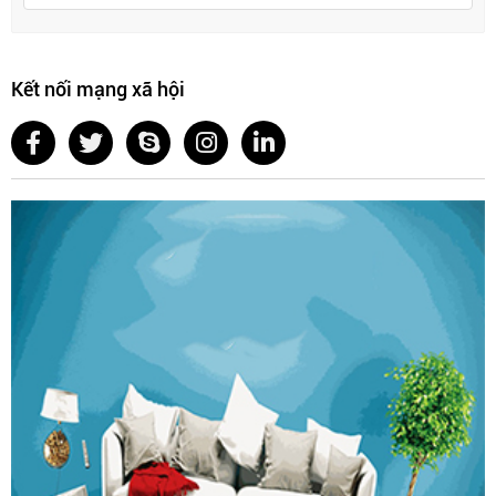
GO304-340:
365 × 500 × 530 mm
GO304-345:
415 × 500 × 530 mm
Thương hiệu:
Grob
Kết nối mạng xã hội
Nhập khẩu:
Grob Việt Nam
Xuất xứ:
Trung Quốc
Bảo hành:
24 tháng