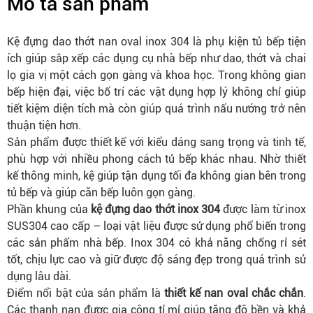
Mô tả sản phẩm
Kệ đựng dao thớt nan oval inox 304 là phụ kiện tủ bếp tiện
ích giúp sắp xếp các dụng cụ nhà bếp như dao, thớt và chai
lọ gia vị một cách gọn gàng và khoa học. Trong không gian
bếp hiện đại, việc bố trí các vật dụng hợp lý không chỉ giúp
tiết kiệm diện tích mà còn giúp quá trình nấu nướng trở nên
thuận tiện hơn.
Sản phẩm được thiết kế với kiểu dáng sang trọng và tinh tế,
phù hợp với nhiều phong cách tủ bếp khác nhau. Nhờ thiết
kế thông minh, kệ giúp tận dụng tối đa không gian bên trong
tủ bếp và giúp căn bếp luôn gọn gàng.
Phần khung của
kệ đựng dao thớt inox 304
được làm từ inox
SUS304 cao cấp – loại vật liệu được sử dụng phổ biến trong
các sản phẩm nhà bếp. Inox 304 có khả năng chống rỉ sét
tốt, chịu lực cao và giữ được độ sáng đẹp trong quá trình sử
dụng lâu dài.
Điểm nổi bật của sản phẩm là
thiết kế nan oval chắc chắn
.
Các thanh nan được gia công tỉ mỉ giúp tăng độ bền và khả