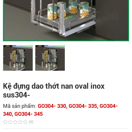
Kệ đựng dao thớt nan oval inox
sus304-
Mã sản phẩm:
GO304- 330, GO304- 335, GO304-
340, GO304- 345
(0)