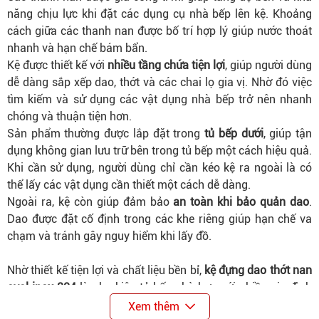
năng chịu lực khi đặt các dụng cụ nhà bếp lên kệ. Khoảng
cách giữa các thanh nan được bố trí hợp lý giúp nước thoát
nhanh và hạn chế bám bẩn.
Kệ được thiết kế với
nhiều tầng chứa tiện lợi
, giúp người dùng
dễ dàng sắp xếp dao, thớt và các chai lọ gia vị. Nhờ đó việc
tìm kiếm và sử dụng các vật dụng nhà bếp trở nên nhanh
chóng và thuận tiện hơn.
Sản phẩm thường được lắp đặt trong
tủ bếp dưới
, giúp tận
dụng không gian lưu trữ bên trong tủ bếp một cách hiệu quả.
Khi cần sử dụng, người dùng chỉ cần kéo kệ ra ngoài là có
thể lấy các vật dụng cần thiết một cách dễ dàng.
Ngoài ra, kệ còn giúp đảm bảo
an toàn khi bảo quản dao
.
Dao được đặt cố định trong các khe riêng giúp hạn chế va
chạm và tránh gây nguy hiểm khi lấy đồ.
Nhờ thiết kế tiện lợi và chất liệu bền bỉ,
kệ đựng dao thớt nan
oval inox 304
là phụ kiện tủ bếp phù hợp với nhiều gia đình
đang sử dụng tủ bếp hiện đại. Sản phẩm giúp tối ưu không
Xem thêm