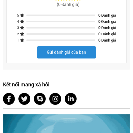
độc đáo trong không gian cá nhân của bạn.
(0 Đánh giá)
5
0
Đánh giá
4
0
Đánh giá
3
0
Đánh giá
2
0
Đánh giá
1
0
Đánh giá
Gửi đánh giá của bạn
Kết nối mạng xã hội