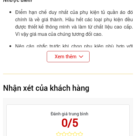
Điểm hạn chế duy nhất của phụ kiện tủ quần áo đó
chính là về giá thành. Hầu hết các loại phụ kiện đều
được thiết kế thông minh và làm từ chất liệu cao cấp.
Vì vậy giá mua của chúng tương đối cao.
Nên cân nhắc trước khi chọn phụ kiện phù hợp với
không gian tủ quần áo của mình. Nếu không mua về
Xem thêm
và không sử dụng được sẽ gây lãng phí tiền của.
Lưu ý bảo quản:
Tránh va chạm mạnh để bảo quản độ bền của sản
Nhận xét của khách hàng
phẩm
Làm sạch bằng khăn mềm và sạch sẽ để duy trì độ
sang trọng của kim loại và da.
Đánh giá trung bình
0/5
Hộp đựng trang sức này không chỉ là một sản phẩm
chức năng mà còn là một phần của nội thất trang trí