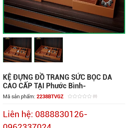
KỆ ĐỰNG ĐỒ TRANG SỨC BỌC DA
CAO CẤP TẠI Phước Bình-
Mã sản phẩm:
2238BTVGZ
(0)
Liên hệ: 0888830126-
0962337024