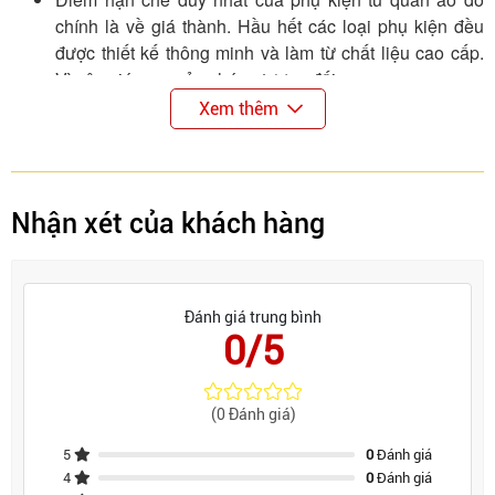
chính là về giá thành. Hầu hết các loại phụ kiện đều
được thiết kế thông minh và làm từ chất liệu cao cấp.
Vì vậy giá mua của chúng tương đối cao.
Xem thêm
Nên cân nhắc trước khi chọn phụ kiện phù hợp với
không gian tủ quần áo của mình. Nếu không mua về
và không sử dụng được sẽ gây lãng phí tiền của.
Nhận xét của khách hàng
Đánh giá trung bình
0/5
(0 Đánh giá)
5
0
Đánh giá
4
0
Đánh giá