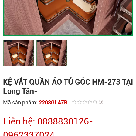
KỆ VẮT QUẦN ÁO TỦ GÓC HM-273 TẠI
Long Tân-
Mã sản phẩm:
2208GLAZB
(0)
Liên hệ: 0888830126-
0962337024