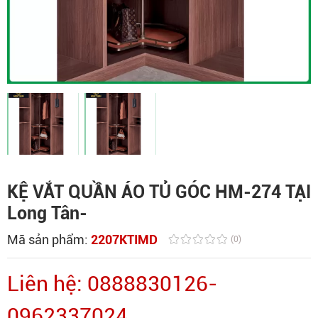
KỆ VẮT QUẦN ÁO TỦ GÓC HM-274 TẠI
Long Tân-
Mã sản phẩm:
2207KTIMD
(0)
Liên hệ: 0888830126-
0962337024