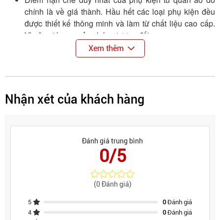
chính là về giá thành. Hầu hết các loại phụ kiện đều
được thiết kế thông minh và làm từ chất liệu cao cấp.
Vì vậy giá mua của chúng tương đối cao.
Xem thêm
Nên cân nhắc trước khi chọn phụ kiện phù hợp với
không gian tủ quần áo của mình. Nếu không mua về
và không sử dụng được sẽ gây lãng phí tiền của.
Nhận xét của khách hàng
Đánh giá trung bình
0/5
(0 Đánh giá)
5
0
Đánh giá
4
0
Đánh giá