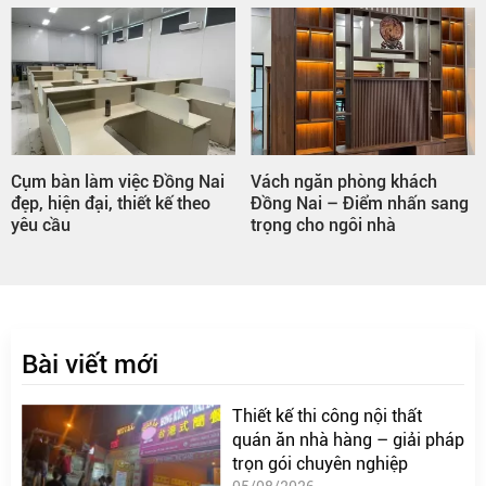
Đồng Nai
Vách ngăn phòng khách
Tủ quần áo kết hợp 
kế theo
Đồng Nai – Điểm nhấn sang
việc Đồng Nai – Giả
trọng cho ngôi nhà
tiết kiệm diện tích hi
Bài viết mới
Thiết kế thi công nội thất
quán ăn nhà hàng – giải pháp
trọn gói chuyên nghiệp