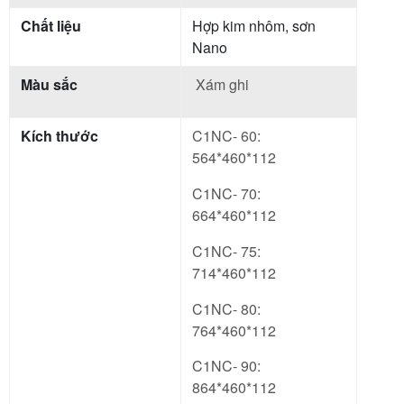
Chất liệu
Hợp kim nhôm, sơn
Nano
Màu sắc
Xám ghi
Kích thước
C1NC- 60:
564*460*112
C1NC- 70:
664*460*112
C1NC- 75:
714*460*112
C1NC- 80:
764*460*112
C1NC- 90:
864*460*112