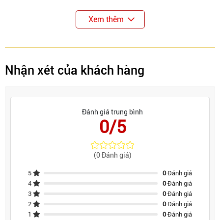
Nhược điểm
Xem thêm
Được làm bằng hợp kim nhôm cao cấp, ray giảm chấn
nên giá thành sẽ cao hơn so với các loại khay chia
khác thông thường.
Nhận xét của khách hàng
Các loại khay chia thường bí và không thoáng nên bạn
phải vệ sinh thường xuyên
Đánh giá trung bình
0/5
(0 Đánh giá)
5
0
Đánh giá
4
0
Đánh giá
3
0
Đánh giá
2
0
Đánh giá
1
0
Đánh giá