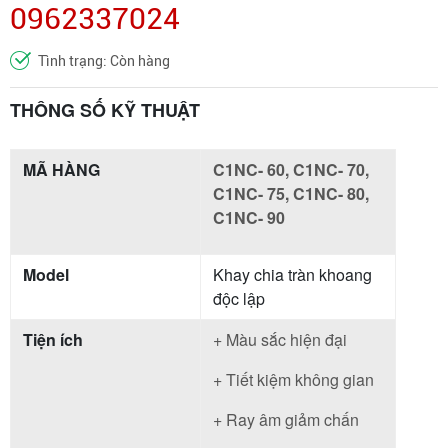
0962337024
Tình trạng: Còn hàng
THÔNG SỐ KỸ THUẬT
MÃ HÀNG
C1NC- 60, C1NC- 70,
C1NC- 75, C1NC- 80,
C1NC- 90
Model
Khay chia tràn khoang
độc lập
Tiện ích
+ Màu sắc hiện đại
+ Tiết kiệm không gian
+ Ray âm giảm chấn