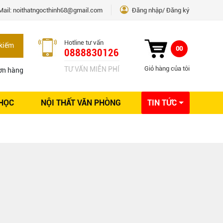
Mail:
noithatngocthinh68@gmail.com
Đăng nhập
Đăng ký
Hotline tư vấn
kiếm
00
0888830126
Giỏ hàng của tôi
TƯ VẤN MIỄN PHÍ
ơn hàng
 HỌC
NỘI THẤT VĂN PHÒNG
TIN TỨC
Kinh nghiệm Nội thất
Sáng tạo
Ý tưởng trang trí
Giải pháp thiết kế