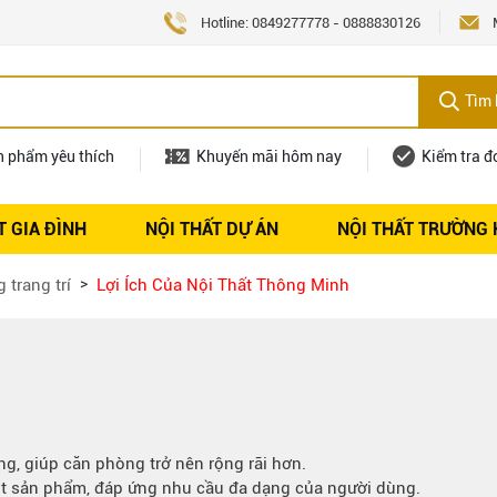
Hotline:
0849277778
-
0888830126
Tìm 
n phẩm yêu thích
Khuyến mãi hôm nay
Kiểm tra đ
T GIA ĐÌNH
NỘI THẤT DỰ ÁN
NỘI THẤT TRƯỜNG
Nội thất
Tuyển dụng
 trang trí
Lợi Ích Của Nội Thất Thông Minh
ng, giúp căn phòng trở nên rộng rãi hơn.
t sản phẩm, đáp ứng nhu cầu đa dạng của người dùng.