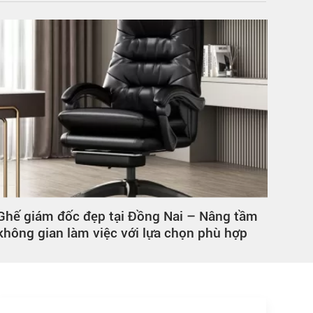
Ghế giám đốc đẹp tại Đồng Nai – Nâng tầm
Tủ g
không gian làm việc với lựa chọn phù hợp
thay