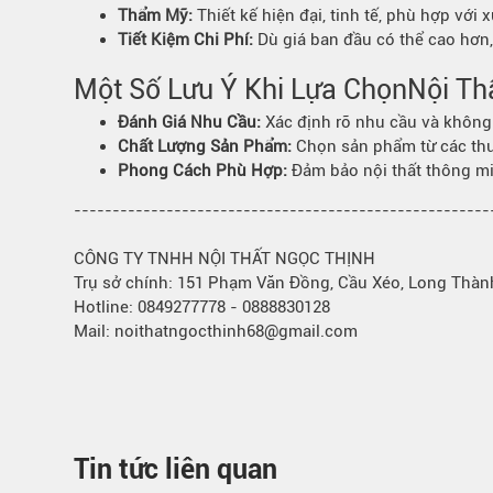
Thẩm Mỹ
:
Thiết kế hiện đại, tinh tế, phù hợp với x
Bếp từ-Bếp hồng ngoại
Tiết Kiệm Chi Phí:
Dù giá ban đầu có thể cao hơn, 
Chậu rửa bát
Ray trượt – bản lề – tay nắm cửa
Một Số Lưu Ý Khi Lựa Chọn
Nội Th
Phụ kiện tủ bếp dưới
Đánh Giá Nhu Cầu:
Xác định rõ nhu cầu và không 
Giá để bát đĩa đa năng
Chất Lượng Sản Phẩm:
Chọn sản phẩm từ các thư
Giá để dao thớt
Phong Cách
Phù Hợp
:
Đảm bảo nội thất thông mi
Kệ để chất tẩy rửa
------------------------------------------------------
Kệ gia vị
CÔNG TY TNHH NỘI THẤT NGỌC THỊNH
Kệ góc liên hoàn
Trụ sở chính: 151 Phạm Văn Đồng, Cầu Xéo, Long Thàn
Hotline: 0849277778 - 0888830128
Mail: noithatngocthinh68@gmail.com
Tin tức liên quan