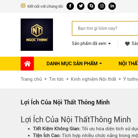
Kết nối với chúng tôi:
Sản phẩm đã xem
Sả
DANH MỤC SẢN PHẨM
NỘI THẤ
Phụ kiện Nội thất
Dự án thi công
Báo giá 
Trang chủ
Tin tức
Kinh nghiệm Nội thất
Ý tưởng
Ổ khóa tủ
Phụ kiện nội thất khác
Máy hút mùi
Lợi Ích Của Nội Thất Thông Minh
Vòi rửa nhà bếp
Phụ kiện tủ áo
Lợi Ích Của
Nội Thất
Thông Minh
Phụ kiện tủ bếp trên
Tiết Kiệm Không Gian:
Tối ưu hóa diện tích sử dụ
Thùng đựng gạo
Tiện
Ích Cao
:
Tích hợp nhiều chức năng trong mộ