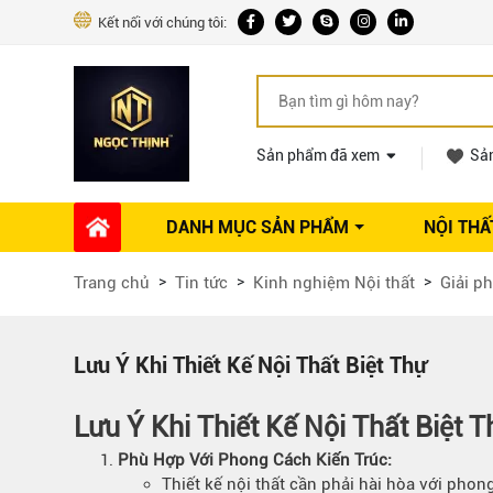
Kết nối với chúng tôi:
Sản phẩm đã xem
Sả
DANH MỤC SẢN PHẨM
NỘI THẤ
Phụ kiện Nội thất
Dự án thi công
Báo giá 
Trang chủ
Tin tức
Kinh nghiệm Nội thất
Giải ph
Ổ khóa tủ
Phụ kiện nội thất khác
Máy hút mùi
Lưu Ý Khi Thiết Kế Nội Thất Biệt Thự
Vòi rửa nhà bếp
Phụ kiện tủ áo
Lưu Ý Khi Thiết Kế
Nội Thất
Biệt T
Phụ kiện tủ bếp trên
Phù Hợp Với Phong Cách Kiến Trúc:
Thùng đựng gạo
Thiết kế
nội thất cần phải hài hòa với phong