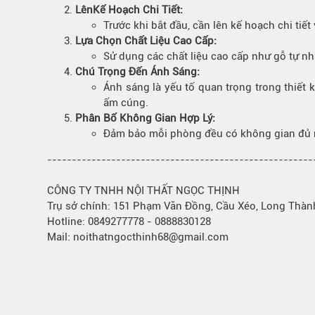
Lên
Kế Hoạch Chi Tiết
:
Bếp từ-Bếp hồng ngoại
Trước khi bắt đầu, cần lên kế hoạch chi tiế
Chậu rửa bát
Lựa Chọn Chất Liệu Cao Cấp:
Ray trượt – bản lề – tay nắm cửa
Sử dụng các chất liệu cao cấp như gỗ tự nh
Phụ kiện tủ bếp dưới
Chú Trọng Đến Ánh Sáng:
Giá để bát đĩa đa năng
Ánh sáng là yếu tố quan trọng trong thiết 
ấm cúng.
Giá để dao thớt
Phân Bố Không Gian Hợp Lý:
Kệ để chất tẩy rửa
Đảm bảo mỗi phòng đều có không gian đủ rộ
Kệ gia vị
------------------------------------------------------
Kệ góc liên hoàn
CÔNG TY TNHH NỘI THẤT NGỌC THỊNH
Trụ sở chính: 151 Phạm Văn Đồng, Cầu Xéo, Long Thàn
Hotline: 0849277778 - 0888830128
Mail: noithatngocthinh68@gmail.com