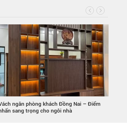
Vách ngăn phòng khách Đồng Nai – Điểm
Tủ q
nhấn sang trọng cho ngôi nhà
Giải