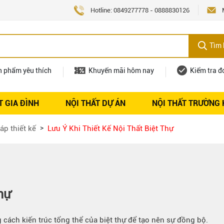
Hotline:
0849277778
-
0888830126
Tìm 
n phẩm yêu thích
Khuyến mãi hôm nay
Kiểm tra đ
T GIA ĐÌNH
NỘI THẤT DỰ ÁN
NỘI THẤT TRƯỜNG
Nội thất
Tuyển dụng
áp thiết kế
Lưu Ý Khi Thiết Kế Nội Thất Biệt Thự
hự
 cách kiến trúc tổng thể của biệt thự để tạo nên sự đồng bộ.