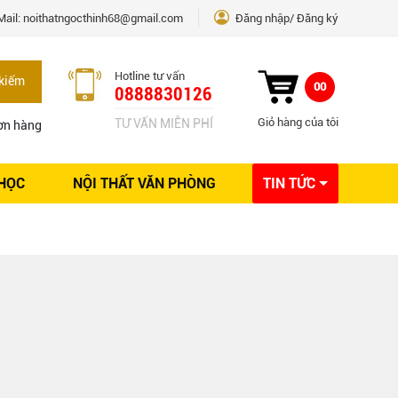
Mail:
noithatngocthinh68@gmail.com
Đăng nhập
Đăng ký
Hotline tư vấn
kiếm
00
0888830126
Giỏ hàng của tôi
TƯ VẤN MIỄN PHÍ
ơn hàng
 HỌC
NỘI THẤT VĂN PHÒNG
TIN TỨC
Kinh nghiệm Nội thất
Sáng tạo
Ý tưởng trang trí
Giải pháp thiết kế