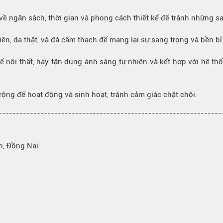
t về ngân sách, thời gian và phong cách thiết kế để tránh những s
iên, da thật, và đá cẩm thạch để mang lại sự sang trọng và bền b
kế nội thất, hãy tận dụng ánh sáng tự nhiên và kết hợp với hệ t
ng để hoạt động và sinh hoạt, tránh cảm giác chật chội.
---------------------------------------------------------------
h, Đồng Nai