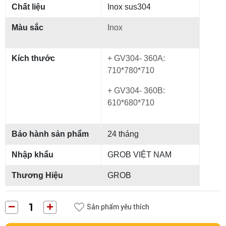
Chất liệu
Inox sus304
Màu sắc
Inox
Kích thước
+ GV304- 360A:
710*780*710
+ GV304- 360B:
610*680*710
Bảo hành sản phẩm
24 tháng
Nhập khẩu
GROB VIỆT NAM
Thương Hiệu
GROB
Sản phẩm yêu thích