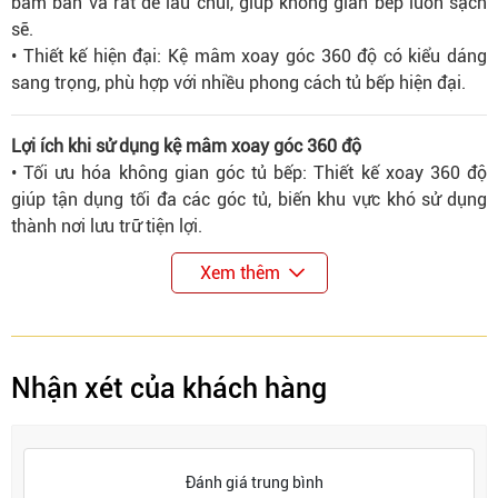
bám bẩn và rất dễ lau chùi, giúp không gian bếp luôn sạch
sẽ.
• Thiết kế hiện đại: Kệ mâm xoay góc 360 độ có kiểu dáng
sang trọng, phù hợp với nhiều phong cách tủ bếp hiện đại.
Lợi ích khi sử dụng kệ mâm xoay góc 360 độ
• Tối ưu hóa không gian góc tủ bếp: Thiết kế xoay 360 độ
giúp tận dụng tối đa các góc tủ, biến khu vực khó sử dụng
thành nơi lưu trữ tiện lợi.
• Tiện lợi và dễ sử dụng: Chỉ cần xoay nhẹ mâm là có thể lấy
Xem thêm
và sắp xếp đồ dùng nhanh chóng mà không cần phải cúi
sâu vào trong tủ.
• Bảo quản đồ dùng tốt hơn: Các vật dụng nhà bếp được sắp
xếp gọn gàng và khoa học, giúp dễ tìm kiếm và tiết kiệm thời
Nhận xét của khách hàng
gian khi nấu ăn.
Đánh giá trung bình