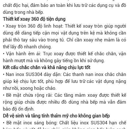
chất độc hại, đảm bảo an toàn khi lưu trữ các dụng cụ và đồ
dùng trong nhà bếp.
Thiết kế xoay 360 độ tiện dụng
• Xoay tròn 360 độ linh hoạt: Thiết kế xoay tròn giúp người
dùng dễ dàng tiếp cận mọi vật dụng trên kệ mà không cần
phải thò tay sâu vào trong tủ. Chỉ cần xoay nhẹ mâm là có
thể lấy đồ nhanh chóng.
• Vận hành êm ái: Trục xoay được thiết kế chắc chắn, vận
hành mượt mà và không gây tiếng ồn khi sử dụng.
Kết cấu chắc chắn và khả năng chịu lực tốt
• Nan inox SUS304 dày dặn: Các thanh nan inox chắc chắn
giúp kệ chịu lực tốt, phù hợp để lưu trữ các vật dụng nặng
như nồi, xoong hoặc chảo.
• Bề mặt chứa rộng rãi: Các tầng mâm xoay được thiết kế
rộng giúp chứa được nhiều đồ dùng nhà bếp mà vẫn đảm
bảo độ ổn định.
Dễ vệ sinh và tăng tính thẩm mỹ cho không gian bếp
• Bề mặt inox sáng bóng: Chất liệu inox SUS304 hạn chế