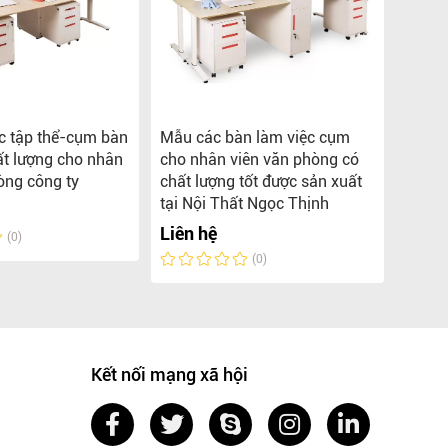
c tập thể-cụm bàn
Mẫu các bàn làm việc cụm
Tổng 
ất lượng cho nhân
cho nhân viên văn phòng có
việc 
òng công ty
chất lượng tốt được sản xuất
phòng
tại Nội Thất Ngọc Thịnh
Liên 
Liên hệ
(0)
(0)
Kết nối mạng xã hội