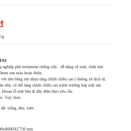
đ
àng
F03
g nghiệp phủ melamine chống trầy , dễ dàng vệ sinh, chân bàn
40mm sơn màu hoàn thiện.
c với nền bằng nút nhựa tăng chỉnh chiều cao ( không xê dịch tủ,
sàn nhà, có thể tăng chỉnh chiều cao tránh trường hợp mặt sàn
 khoan lỗ mặt bàn đi dây điện theo yêu cầu.
àn: Tuỳ chọn
ắng, đen, xám
00xR600XC750 mm