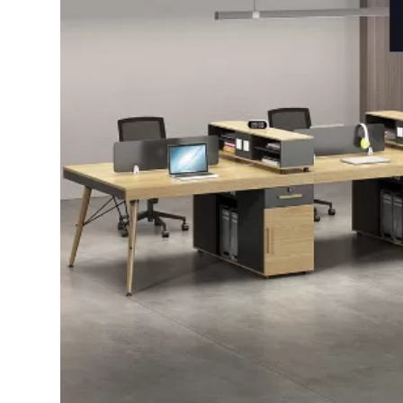
Bếp từ-Bếp hồng ngoại
Chậu rửa bát
Ray trượt – bản lề – tay nắm cửa
Phụ kiện tủ bếp dưới
Giá để bát đĩa đa năng
Giá để dao thớt
Kệ để chất tẩy rửa
Kệ gia vị
Kệ góc liên hoàn