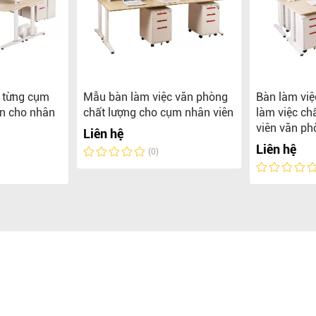
o từng cụm
Mẫu bàn làm việc văn phòng
Bàn làm việ
ền cho nhân
chất lượng cho cụm nhân viên
làm việc ch
viên văn ph
Liên hệ
Liên hệ
(0)