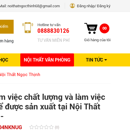
Mail:
noithatngocthinh68@gmail.com
Đăng nhập
Đăng ký
Hotline tư vấn
kiếm
00
0888830126
Giỏ hàng của tôi
TƯ VẤN MIỄN PHÍ
ơn hàng
 HỌC
NỘI THẤT VĂN PHÒNG
TIN TỨC
Kinh nghiệm Nội thất
 Nội Thất Ngọc Thịnh
Sáng tạo
Ý tưởng trang trí
Giải pháp thiết kế
 việc chất lượng và làm việc
ể được sản xuất tại Nội Thất
-
04NKNUG
(0)