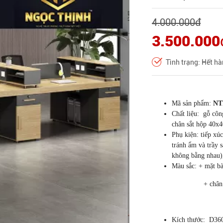
4.000.000
đ
3.500.000
Tình trạng: Hết h
Mã sản phẩm:
NT
Chất liệu: gỗ côn
chân sắt hộp 40x
Phụ kiện: tiếp xú
tránh ẩm và trầy 
không bằng nhau),
Màu sắc: + mặt b
+ chân sắt: tr
Kích thước:
D36