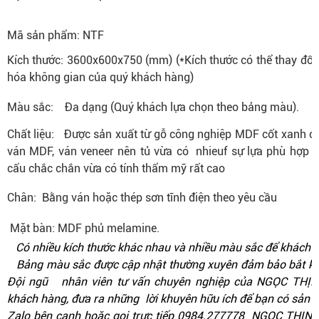
Mã sản phẩm:
NTF
Kích thước
:
3600x600x750 (mm) (*Kích thước có thể thay đổi 
hóa không gian của quý khách hàng)
Màu sắc
:
Đa dạng (Quý khách lựa chọn theo bảng màu).
Chất liệu:
Được sản xuất từ gỗ công nghiệp MDF cốt xanh c
ván MDF, ván veneer nên tủ vừa có nhieuf sự lựa phù hợp tà
cấu chắc chắn vừa có tính thẩm mỹ rất cao
Chân:
Bằng ván hoặc thép sơn tĩnh điện theo yêu cầu
Mặt bàn:
MDF phủ melamine.
Có nhiều kích thước khác nhau và nhiều màu sắc để khách h
Bảng màu sắc được cập nhật thường xuyên đảm bảo bắt kịp 
Đội ngũ nhân viên tư vấn chuyên nghiệp của NGỌC THỊNH
khách hàng, đưa ra những lời khuyên hữu ích để bạn có sản p
Zalo bên cạnh hoặc gọi trực tiếp 0984.277778
NGỌC THỊN