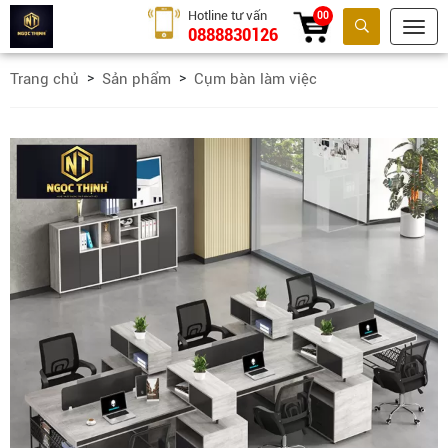
Hotline tư vấn
00
0888830126
Tìm kiếm
Trang chủ
Sản phẩm
Cụm bàn làm việc