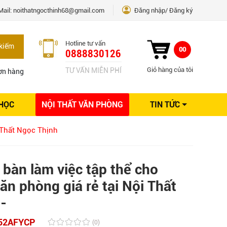
Mail:
noithatngocthinh68@gmail.com
Đăng nhập
Đăng ký
Hotline tư vấn
kiếm
00
0888830126
Giỏ hàng của tôi
TƯ VẤN MIỄN PHÍ
ơn hàng
 HỌC
NỘI THẤT VĂN PHÒNG
TIN TỨC
Kinh nghiệm Nội thất
 Thất Ngọc Thịnh
Sáng tạo
Ý tưởng trang trí
Giải pháp thiết kế
bàn làm việc tập thể cho
ăn phòng giá rẻ tại Nội Thất
-
52AFYCP
(0)