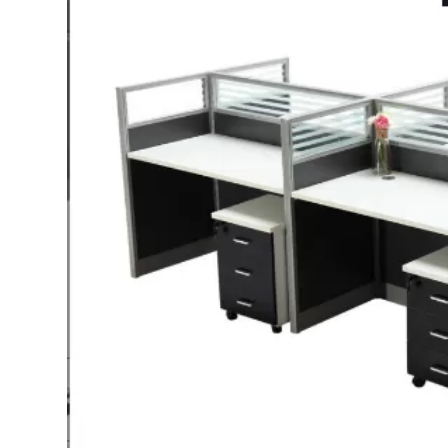
Bếp từ-Bếp hồng ngoại
Chậu rửa bát
Ray trượt – bản lề – tay nắm cửa
Phụ kiện tủ bếp dưới
Giá để bát đĩa đa năng
Giá để dao thớt
Kệ để chất tẩy rửa
Kệ gia vị
Kệ góc liên hoàn