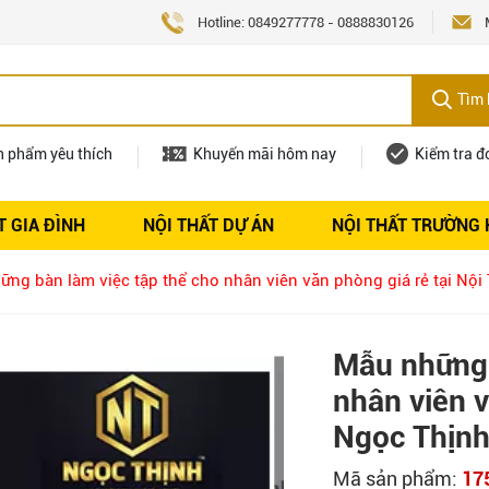
Hotline:
0849277778
-
0888830126
Tìm 
n phẩm yêu thích
Khuyến mãi hôm nay
Kiểm tra đ
T GIA ĐÌNH
NỘI THẤT DỰ ÁN
NỘI THẤT TRƯỜNG
Nội thất
Tuyển dụng
ng bàn làm việc tập thể cho nhân viên văn phòng giá rẻ tại Nội
Mẫu những 
nhân viên v
Ngọc Thịnh
Mã sản phẩm:
17