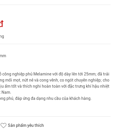
đ
àng
 mm
ỗ công nghiệp phủ Melamine với độ dày lên tới 25mm; đã trải
ống mối mọt, nứt nẻ và cong vênh, co ngót chuyên nghiệp; cho
ịu ẩm tốt và thích nghi hoàn toàn với đặc trưng khí hậu nhiệt
ệt Nam.
ng phú, đáp ứng đa dạng nhu cầu của khách hàng.
Sản phẩm yêu thích