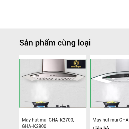
Sản phẩm cùng loại
O
Máy hút mùi GHA-K2700,
Máy hút mùi GH
GHA-K2900
Liên hệ