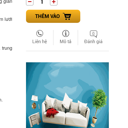
g gian
THÊM VÀO
m lưới
0
Liên hệ
Mô tả
Đánh giá
 trung
n.