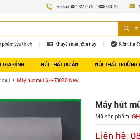
Hotline:
0849277778
-
0888830126
Tìm 
n phẩm yêu thích
Khuyến mãi hôm nay
Kiểm tra đ
T GIA ĐÌNH
NỘI THẤT DỰ ÁN
NỘI THẤT TRƯỜNG
Nội thất
Tuyển dụng
t mùi
Máy hút mùi GH-700BO New
Máy hút m
Mã sản phẩm:
GH
Liên hệ: 