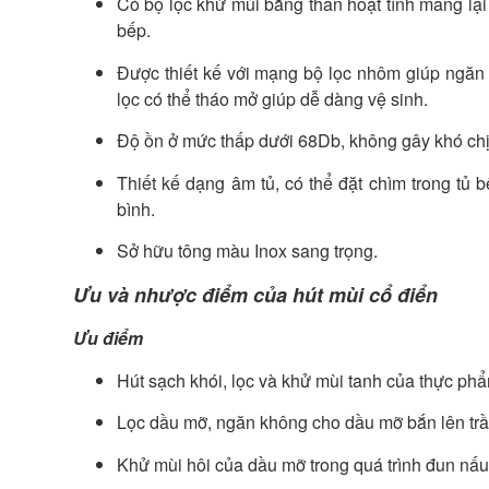
Có bộ lọc khử mùi bằng than hoạt tính mang lại
bếp.
Được thiết kế với mạng bộ lọc nhôm giúp ngăn 
lọc có thể tháo mở giúp dễ dàng vệ sinh.
Độ ồn ở mức thấp dưới 68Db, không gây khó ch
Thiết kế dạng âm tủ, có thể đặt chìm trong tủ 
bình.
Sở hữu tông màu Inox sang trọng.
Ưu và nhược điểm của hút mùi cổ điển
Ưu điểm
Hút sạch khói, lọc và khử mùi tanh của thực phẩm 
Lọc dầu mỡ, ngăn không cho dầu mỡ bắn lên trần
Khử mùi hôi của dầu mỡ trong quá trình đun nấu,