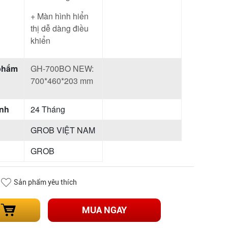
+ Màn hình hiển
thị dễ dàng điều
khiển
 phẩm
GH-700BO NEW:
700*460*203 mm
ành
24 Tháng
GROB VIỆT NAM
GROB
Sản phẩm yêu thích
MUA NGAY