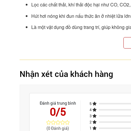
Lọc các chất thải, khí thải độc hại như CO, CO2,
Hút hơi nóng khi đun nấu thức ăn ở nhiệt lửa lớn
Là một vật dụng đồ dùng trang trí, giúp không gi
Giá thành rẻ hơn so với các loại máy hút thông 
Nhược điểm
Hiệu suất hút mùi: thiết bị thường xuyên hút 
giảm hiệu suất theo thời gian.
Nhận xét của khách hàng
Bỏ hẳn một khoang tủ bếp nếu làm tủ.
Nhược điểm là công suất ở mức trung bình, và kh
than một lần.
Đánh giá trung bình
5
0/5
4
3
2
(0 Đánh giá)
1