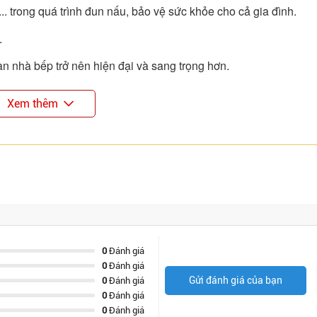
... trong quá trình đun nấu, bảo vệ sức khỏe cho cả gia đình.
.
an nhà bếp trở nên hiện đại và sang trọng hơn.
thường.
Xem thêm
khói bếp, dầu mỡ. Vì vậy, nếu không được bảo dưỡng đúng cách 
i nấu sử dụng máy hút mùi than hoạt tính thì sau 6-8 tháng phả
0
Đánh giá
0
Đánh giá
Gửi đánh giá của bạn
0
Đánh giá
0
Đánh giá
0
Đánh giá