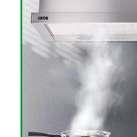
Bếp từ-Bếp hồng ngoại
Chậu rửa bát
Ray trượt – bản lề – tay nắm cửa
Phụ kiện tủ bếp dưới
Giá để bát đĩa đa năng
Giá để dao thớt
Kệ để chất tẩy rửa
Kệ gia vị
Kệ góc liên hoàn