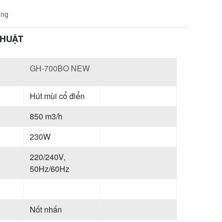
àng
THUẬT
GH-700BO NEW
Hút mùi cổ điển
850 m3/h
230W
220/240V,
50Hz/60Hz
Nốt nhấn