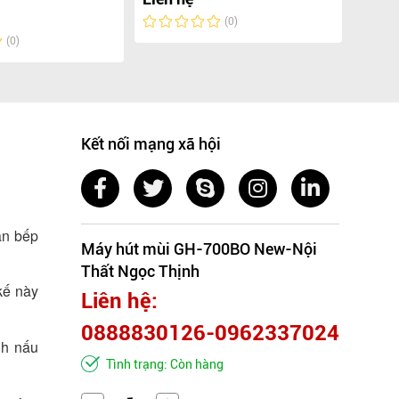
Liên 
(0)
(0)
Kết nối mạng xã hội
an bếp
Máy hút mùi GH-700BO New-Nội
Thất Ngọc Thịnh
kế này
Liên hệ:
0888830126-0962337024
nh nấu
Tình trạng: Còn hàng