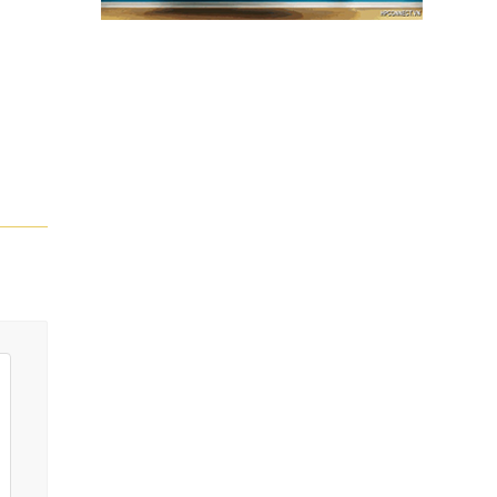
máy sẽ
i thay