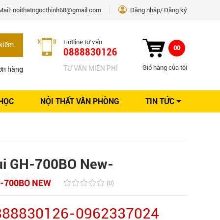
Mail:
noithatngocthinh68@gmail.com
Đăng nhập
Đăng ký
Hotline tư vấn
kiếm
00
0888830126
Giỏ hàng của tôi
TƯ VẤN MIỄN PHÍ
ơn hàng
 HỌC
NỘI THẤT VĂN PHÒNG
TIN TỨC
Kinh nghiệm Nội thất
Sáng tạo
Ý tưởng trang trí
Giải pháp thiết kế
ùi GH-700BO New-
-700BO NEW
(0)
0888830126-0962337024