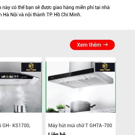
này có thể bạn sẽ được giao hàng miễn phí tại nhà
h Hà Nội và nội thành TP. Hồ Chí Minh.
Xem thêm
i GH- KS1700,
Máy hút mùi chữ T GHTA-700
Máy h
GHTT
Liên hệ