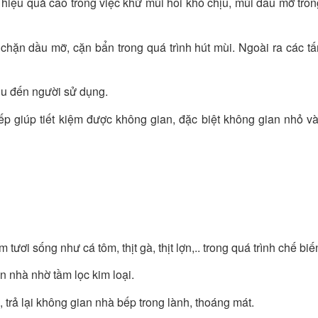
 hiệu quả cao trong việc khử mùi hôi khó chịu, mùi dầu mỡ tron
chặn dầu mỡ, cặn bẩn trong quá trình hút mùi. Ngoài ra các tấ
ịu đến người sử dụng.
bếp giúp tiết kiệm được không gian, đặc biệt không gian nhỏ và
tươi sống như cá tôm, thịt gà, thịt lợn,.. trong quá trình chế biế
 nhà nhờ tầm lọc kim loại.
 trả lại không gian nhà bếp trong lành, thoáng mát.