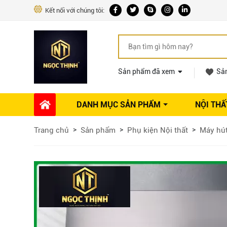
Kết nối với chúng tôi:
Sản phẩm đã xem
Sả
DANH MỤC SẢN PHẨM
NỘI THẤ
Phụ kiện Nội thất
Dự án thi công
Báo giá 
Trang chủ
Sản phẩm
Phụ kiện Nội thất
Máy hú
Ổ khóa tủ
Phụ kiện nội thất khác
Máy hút mùi
Vòi rửa nhà bếp
Phụ kiện tủ áo
Phụ kiện tủ bếp trên
Thùng đựng gạo