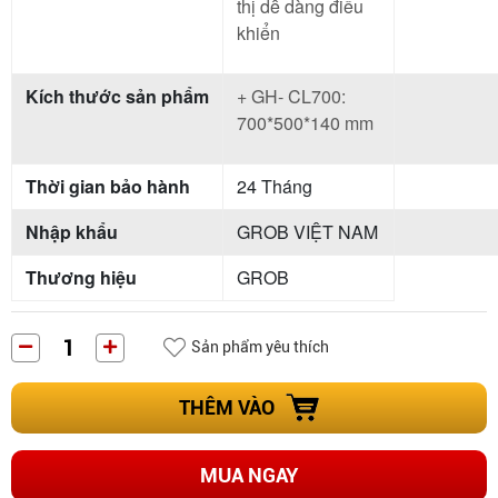
thị dễ dàng điều
khiển
Kích thước sản phẩm
+ GH- CL700:
700*500*140 mm
Thời gian bảo hành
24 Tháng
Nhập khẩu
GROB VIỆT NAM
Thương hiệu
GROB
Sản phẩm yêu thích
THÊM VÀO
MUA NGAY