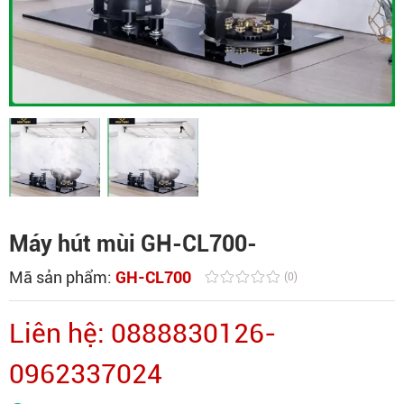
Máy hút mùi GH-CL700-
Mã sản phẩm:
GH-CL700
(0)
Liên hệ: 0888830126-
0962337024