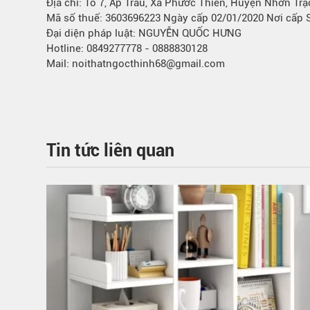
Địa chỉ: Tổ 7, Ấp Trầu, Xã Phước Thiền, Huyện Nhơn Tr
Mã số thuế: 3603696223 Ngày cấp 02/01/2020 Nơi cấp
Đại diện pháp luật: NGUYỄN QUỐC HƯNG
Hotline: 0849277778 - 0888830128
Mail: noithatngocthinh68@gmail.com
Tin tức liên quan