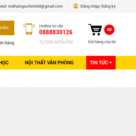
Mail:
noithatngocthinh68@gmail.com
Đăng nhập
Đăng ký
Hotline tư vấn
kiếm
00
0888830126
Giỏ hàng của tôi
TƯ VẤN MIỄN PHÍ
ơn hàng
 HỌC
NỘI THẤT VĂN PHÒNG
TIN TỨC
Kinh nghiệm Nội thất
Sáng tạo
Ý tưởng trang trí
Giải pháp thiết kế