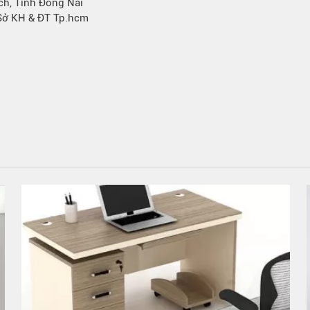
ạch, Tỉnh Đồng Nai
 Sở KH & ĐT Tp.hcm