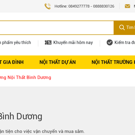
Hotline:
0849277778
-
0888830126
Tìm 
n phẩm yêu thích
Khuyến mãi hôm nay
Kiểm tra đ
T GIA ĐÌNH
NỘI THẤT DỰ ÁN
NỘI THẤT TRƯỜNG
Nội thất
Tuyển dụng
ng Nội Thất Bình Dương
 Bình Dương
uận tiện cho việc vận chuyển và mua sắm.