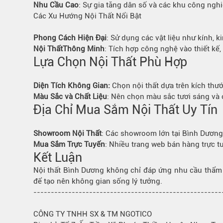
Nhu Cầu Cao
: Sự gia tăng dân số và các khu công nghi
Bếp từ-Bếp hồng ngoại
Các Xu Hướng Nội Thất Nổi Bật
Chậu rửa bát
Ray trượt – bản lề – tay nắm cửa
Phong Cách Hiện Đại
: Sử dụng các vật liệu như kính, ki
Nội Thất
Thông Minh
: Tích hợp công nghệ vào thiết kế,
Phụ kiện tủ bếp dưới
Lựa Chọn Nội Thất Phù Hợp
Giá để bát đĩa đa năng
Giá để dao thớt
Diện Tích
Không Gian
:
Chọn nội thất dựa trên kích thư
Kệ để chất tẩy rửa
Màu Sắc và Chất Liệu
: Nên chọn màu sắc tươi sáng và c
Kệ gia vị
Địa Chỉ Mua Sắm Nội Thất Uy Tín
Kệ góc liên hoàn
Showroom
Nội Thất
: Các showroom lớn tại Bình Dươn
Mua Sắm
Trực Tuyến
: Nhiều trang web bán hàng trực tu
Kết Luận
Nội thất Bình Dương không chỉ đáp ứng nhu cầu thẩm
để tạo nên không gian sống lý tưởng.
------------------------------------------------------
CÔNG TY TNHH SX & TM NGOTICO