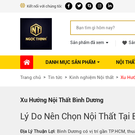
Kết nối với chúng tôi:
Sản phẩm đã xem
Sả
DANH MỤC SẢN PHẨM
NỘI THẤ
Phụ kiện Nội thất
Dự án thi công
Báo giá 
Trang chủ
Tin tức
Kinh nghiệm Nội thất
Xu Hướ
Ổ khóa tủ
Phụ kiện nội thất khác
Máy hút mùi
Xu Hướng Nội Thất Bình Dương
Vòi rửa nhà bếp
Lý Do Nên Chọn Nội Thất Tại
Phụ kiện tủ áo
Phụ kiện tủ bếp trên
Địa Lý
Thuận Lợi
: Bình Dương có vị trí gần TP.HCM, th
Thùng đựng gạo