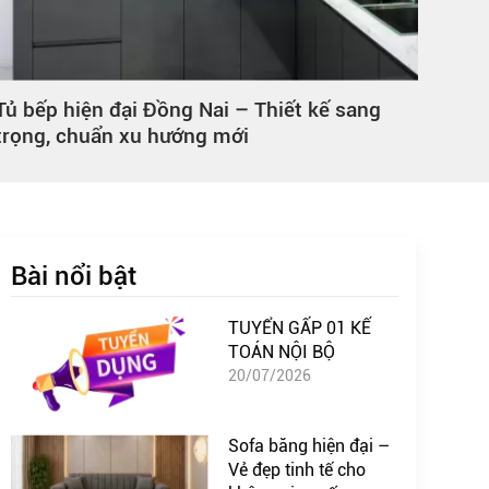
Tủ hồ sơ không cánh Đồng Nai chất lượng,
Cụm
phù hợp mọi không gian
thi
Bài nổi bật
TUYỂN GẤP 01 KẾ
TOÁN NỘI BỘ
20/07/2026
Sofa băng hiện đại –
Vẻ đẹp tinh tế cho