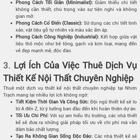
Phong Cách Tối Giản (Minimalist):
Giảm thiểu chi tiết
không cần thiết, chú trọng vào sự tiện nghi và không
gian mở.
Phong Cách Cổ Điển
(Classic)
:
Sử dụng các chi tiết tinh
xảo, vật liệu gỗ tự nhiên và màu sắc ấm áp.
Phong Cách Công Nghiệp (Industrial):
Kết hợp giữa vật
liệu thô mộc như bê tông, gạch và kim loại, mang đến
vẻ đẹp mạnh mẽ, độc đáo.
3.
Lợi Ích Của Việc Thuê Dịch Vụ
Thiết Kế Nội Thất
Chuyên Nghiệp
Thuê một dịch vụ thiết kế nội thất chuyên nghiệp tại Nhơn
Trạch mang lại nhiều lợi ích không ngờ:
Tiết Kiệm Thời Gian Và Công Sức:
Đội ngũ thiết kế sẽ lo
từ A đến Z, từ ý tưởng ban đầu đến khi hoàn thiện dự án.
Tối Ưu Chi Phí:
Với sự am hiểu thị trường, các nhà thiết
kế sẽ đưa ra những giải pháp tối ưu về chi phí mà vẫn
đảm bảo chất lượng.
Tạo Ra Không Gian Sống Độc Đáo:
Các nhà thiết kế sẽ