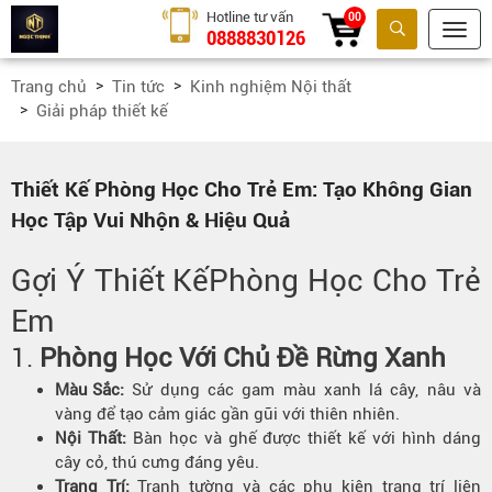
Hotline tư vấn
00
0888830126
Tìm kiếm
Trang chủ
Tin tức
Kinh nghiệm Nội thất
Giải pháp thiết kế
Thiết Kế Phòng Học Cho Trẻ Em: Tạo Không Gian
Học Tập Vui Nhộn & Hiệu Quả
Gợi Ý
Thiết Kế
Phòng Học Cho Trẻ
Em
1.
Phòng Học Với Chủ Đề Rừng Xanh
Màu Sắc
:
Sử dụng các gam màu xanh lá cây, nâu và
vàng để tạo cảm giác gần gũi với thiên nhiên.
Nội Thất:
Bàn học và ghế được thiết kế với hình dáng
cây cỏ, thú cưng đáng yêu.
Trang Trí:
Tranh tường và các phụ kiện trang trí liên