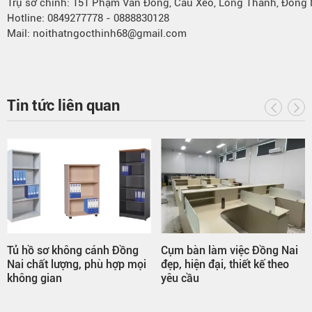
Trụ sở chính: 151 Phạm Văn Đồng, Cầu Xéo, Long Thành, Đồng 
Hotline: 0849277778 - 0888830128
Mail: noithatngocthinh68@gmail.com
Tin tức liên quan
Cụm bàn làm việc Đồng Nai
Vách ngăn phòng khách
i
đẹp, hiện đại, thiết kế theo
Đồng Nai – Điểm nhấn san
yêu cầu
trọng cho ngôi nhà