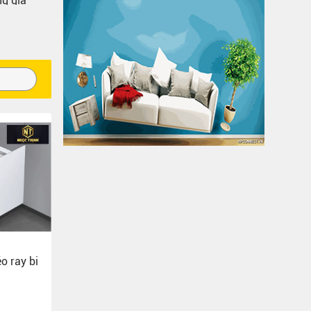
ng gia
o ray bi