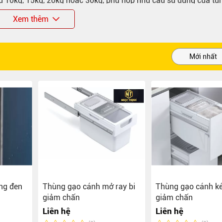
ư 10kg, 15kg, 20kg hoặc 30kg, phù hợp nhu cầu sử dụng của từ
Xem thêm
à côn trùng không?
 trùng xâm nhập, giữ gạo luôn sạch và bảo quản lâu hơn.
 thép sơn tĩnh điện, đảm bảo độ bền và an toàn khi sử dụng.
tủ bếp không?
, giúp tiết kiệm diện tích và đồng bộ với tủ bếp hiện đại.
không?
g định kỳ để đảm bảo gạo luôn sạch và khô thoáng.
ại gạo nào?
 như gạo trắng, gạo lứt, gạo thơm hoặc các loại ngũ cốc khô.
ng đen
Thùng gạo cánh mở ray bi
Thùng gạo cánh ké
giảm chấn
giảm chấn
Liên hệ
Liên hệ