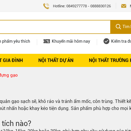
Hotline:
0849277778
-
0888830126
Tìm 
n phẩm yêu thích
Khuyến mãi hôm nay
Kiểm tra đ
T GIA ĐÌNH
NỘI THẤT DỰ ÁN
NỘI THẤT TRƯỜNG
Nội thất
Tuyển dụng
đựng gạo
 quản gạo sạch sẽ, khô ráo và tránh ẩm mốc, côn trùng. Thiết kế
 nút nhấn hoặc khay kéo tiện dụng. Sản phẩm phù hợp cho mọi 
tích nào?