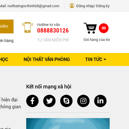
Mail:
noithatngocthinh68@gmail.com
Đăng nhập
Đăng ký
Hotline tư vấn
kiếm
00
0888830126
Giỏ hàng của tôi
TƯ VẤN MIỄN PHÍ
ơn hàng
 HỌC
NỘI THẤT VĂN PHÒNG
TIN TỨC
Kinh nghiệm Nội thất
Sáng tạo
Ý tưởng trang trí
Kết nối mạng xã hội
Giải pháp thiết kế
 hiện đại
không gian