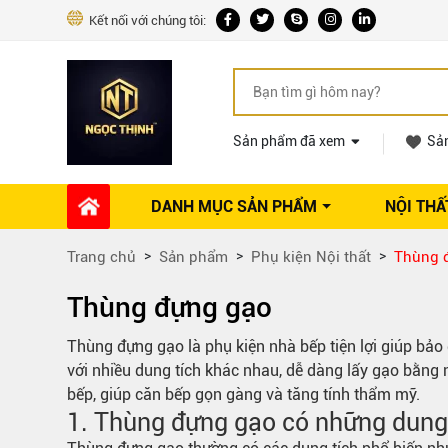
Kết nối với chúng tôi:
Sản phẩm đã xem
Sả
DANH MỤC SẢN PHẨM
NỘI THẤ
Phụ kiện Nội thất
Dự án thi công
Báo giá 
Trang chủ
Sản phẩm
Phụ kiện Nội thất
Thùng 
Ổ khóa tủ
Phụ kiện nội thất khác
Thùng đựng gạo
Máy hút mùi
Thùng đựng gạo
là phụ kiện nhà bếp tiện lợi giúp bảo
Vòi rửa nhà bếp
với nhiều dung tích khác nhau, dễ dàng lấy gạo bằng
Phụ kiện tủ áo
bếp, giúp căn bếp gọn gàng và tăng tính thẩm mỹ.
Phụ kiện tủ bếp trên
1. Thùng đựng gạo có những dung 
Thùng đựng gạo