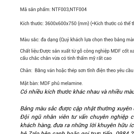
Mã sản phẩm:
NTF003,NTF004
Kích thước
:
3600x600x750 (mm) (*Kích thước có thể th
Màu sắc
:
đa dạng (Quý khách lựa chọn theo bảng màu
Chất liệu:
Được sản xuất từ gỗ công nghiệp MDF cốt x
cấu chắc chắn vừa có tính thẩm mỹ rất cao
Chân:
Bằng ván hoặc thép sơn tĩnh điện theo yêu cầu
Mặt bàn:
MDF phủ melamine.
Có nhiều kích thước khác nhau và nhiều màu
Bảng màu sắc được cập nhật thường xuyên đ
Đội ngũ nhân viên tư vấn chuyên nghiệp 
khách hàng, đưa ra những lời khuyên hữu íc
hệ Zalo bên cạnh hoặc gọi trực tiếp 098