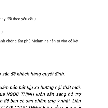
ay đổi theo yêu cầu).
).
anh chống ẩm phủ Melamine nên tủ vừa có kết
 sắc để khách hàng quyết định.
ảm bảo bắt kịp xu hướng nội thất mới.
của NGỌC THỊNH luôn sẵn sàng hỗ trợ
h để bạn có sản phẩm ưng ý nhất. Liên
4.277778 NGỌC THỊNH luôn sẵn sàng giải