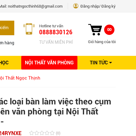
Mail:
noithatngocthinh68@gmail.com
Đăng nhập
Đăng ký
Hotline tư vấn
kiếm
00
0888830126
Giỏ hàng của tôi
TƯ VẤN MIỄN PHÍ
ơn hàng
 HỌC
NỘI THẤT VĂN PHÒNG
TIN TỨC
Kinh nghiệm Nội thất
Nội Thất Ngọc Thịnh
Sáng tạo
Ý tưởng trang trí
Giải pháp thiết kế
ác loại bàn làm việc theo cụm
ên văn phòng tại Nội Thất
-
24RYNXE
(0)