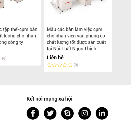
c tập thể-cụm bàn
Mẫu các bàn làm việc cụm
Tổng 
ất lượng cho nhân
cho nhân viên văn phòng có
việc 
òng công ty
chất lượng tốt được sản xuất
phòng
tại Nội Thất Ngọc Thịnh
Liên 
Liên hệ
(0)
(0)
Kết nối mạng xã hội