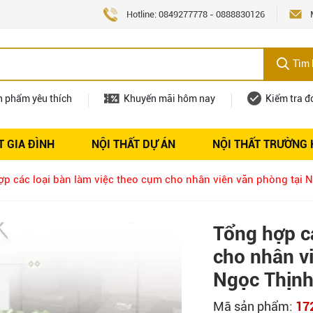
Hotline:
0849277778
-
0888830126
Tìm 
n phẩm yêu thích
Khuyến mãi hôm nay
Kiểm tra đ
T GIA ĐÌNH
NỘI THẤT DỰ ÁN
NỘI THẤT TRƯỜNG
Nội thất
Tuyển dụng
p các loại bàn làm việc theo cụm cho nhân viên văn phòng tại 
Tổng hợp c
cho nhân vi
Ngọc Thịnh
Mã sản phẩm:
17