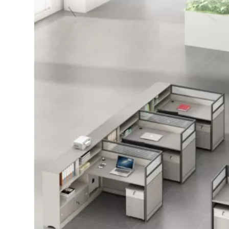
Bếp từ-Bếp hồng ngoại
Chậu rửa bát
Ray trượt – bản lề – tay nắm cửa
Phụ kiện tủ bếp dưới
Giá để bát đĩa đa năng
Giá để dao thớt
Kệ để chất tẩy rửa
Kệ gia vị
Kệ góc liên hoàn