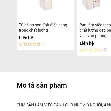
iệc
Tủ hồ sơ sơn tĩnh điện sang
Bàn làm việc the
được
trọng chất lượng
chất lượng đẹp b
gọc
viên văn phòng
Liên hệ
Liên hệ
(0)
(0)
Mô tả sản phẩm
CỤM BÀN LÀM VIỆC DÀNH CHO NHÓM 3 NGƯỜI, 4 N