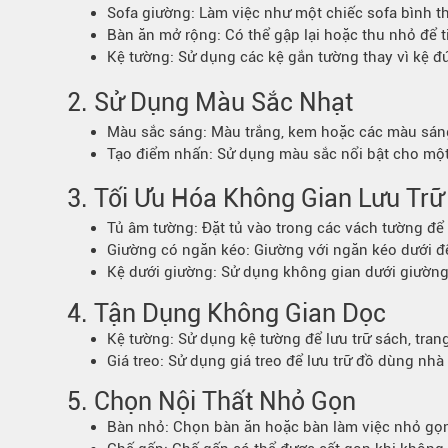
Sofa giường: Làm việc như một chiếc sofa bình t
Bếp từ-Bếp hồng ngoại
Bàn ăn mở rộng: Có thể gập lại hoặc thu nhỏ để 
Chậu rửa bát
Kệ tường: Sử dụng các kệ gắn tường thay vì kệ đứ
Ray trượt – bản lề – tay nắm cửa
2.
Sử Dụng Màu Sắc Nhạt
Phụ kiện tủ bếp dưới
Giá để bát đĩa đa năng
Màu sắc sáng: Màu trắng, kem hoặc các màu sáng 
Giá để dao thớt
Tạo điểm nhấn: Sử dụng màu sắc nổi bật cho một
Kệ để chất tẩy rửa
3.
Tối Ưu Hóa Không Gian Lưu Trữ
Kệ gia vị
Tủ âm tường: Đặt tủ vào trong các vách tường để t
Kệ góc liên hoàn
Giường có ngăn kéo: Giường với ngăn kéo dưới để
Kệ dưới giường: Sử dụng không gian dưới giường 
4. Tận Dụng Không Gian Dọc
Kệ tường: Sử dụng kệ tường để lưu trữ sách, trang
Giá treo: Sử dụng giá treo để lưu trữ đồ dùng nh
5. Chọn Nội Thất Nhỏ Gọn
Bàn nhỏ: Chọn bàn ăn hoặc bàn làm việc nhỏ gọn 