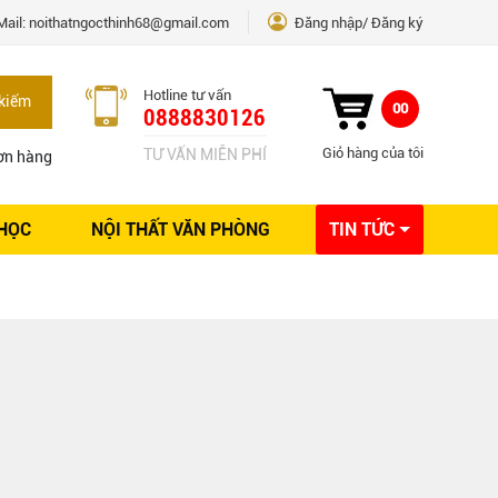
Mail:
noithatngocthinh68@gmail.com
Đăng nhập
Đăng ký
Hotline tư vấn
kiếm
00
0888830126
Giỏ hàng của tôi
TƯ VẤN MIỄN PHÍ
ơn hàng
 HỌC
NỘI THẤT VĂN PHÒNG
TIN TỨC
Kinh nghiệm Nội thất
Sáng tạo
Ý tưởng trang trí
Giải pháp thiết kế