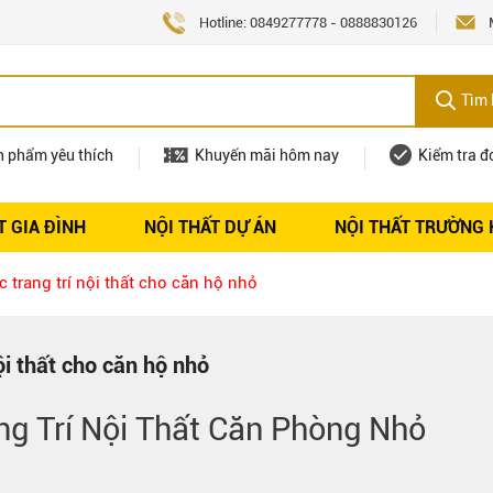
Hotline:
0849277778
-
0888830126
Tìm 
n phẩm yêu thích
Khuyến mãi hôm nay
Kiểm tra đ
T GIA ĐÌNH
NỘI THẤT DỰ ÁN
NỘI THẤT TRƯỜNG
Nội thất
Tuyển dụng
 trang trí nội thất cho căn hộ nhỏ
ội thất cho căn hộ nhỏ
ng Trí
Nội Thất
Căn Phòng Nhỏ