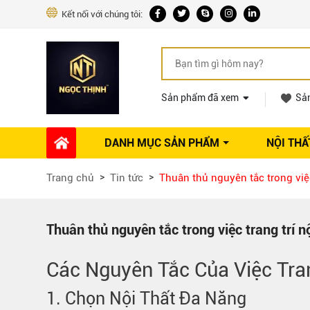
Kết nối với chúng tôi:
Sản phẩm đã xem
Sả
DANH MỤC SẢN PHẨM
NỘI THẤ
Phụ kiện Nội thất
Dự án thi công
Báo giá 
Trang chủ
Tin tức
Thuân thủ nguyên tắc trong việc
Ổ khóa tủ
Phụ kiện nội thất khác
Máy hút mùi
Thuân thủ nguyên tắc trong việc trang trí n
Vòi rửa nhà bếp
Phụ kiện tủ áo
Các Nguyên Tắc Của Việc Tra
Phụ kiện tủ bếp trên
1.
Chọn Nội Thất Đa Năng
Thùng đựng gạo