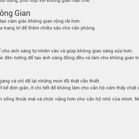
 sử dụng, phù hợp với không gian hạn chế.
ông Gian
tạo cảm giác không gian rộng rãi hơn.
 trang trí để thêm chiều sâu cho căn phòng.
ho ánh sáng tự nhiên vào và giúp không gian sáng sủa hơn.
ặc đèn tường để tạo ánh sáng đồng đều và làm cho không gian t
àng và chỉ để lại những món đồ thật cần thiết.
t kế đơn giản, ít chi tiết để không làm cho căn hộ cảm thấy chật 
ian sống thoải mái và chức năng hơn cho căn hộ nhỏ của mình. N