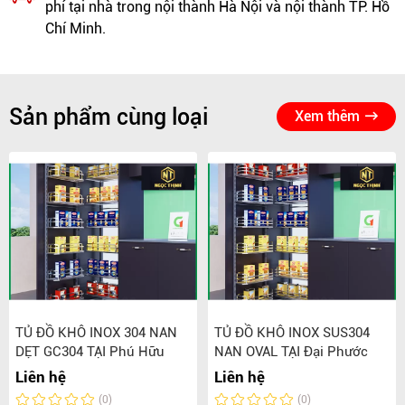
phí tại nhà trong nội thành Hà Nội và nội thành TP. Hồ
Chí Minh.
Sản phẩm cùng loại
Xem thêm
TỦ ĐỒ KHÔ INOX 304 NAN
TỦ ĐỒ KHÔ INOX SUS304
DẸT GC304 TẠI Phú Hữu
NAN OVAL TẠI Đại Phước
Liên hệ
Liên hệ
(0)
(0)