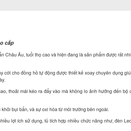
ao cấp
n Châu Âu, tuổi thọ cao và hiện đang là sản phẩm được rất nhi
ây cót cho đồng hồ tự động được thiết kế xoay chuyên dụng giú
ày.
cao, thoải mái kéo ra đẩy vào mà không lo ảnh hưởng đến bộ 
c khỏi bụi bẩn, và sự oxi hóa từ môi trường bên ngoài.
hiều lợi ích sử dụng, tủ tích hợp nhiều chức năng như, đèn Le