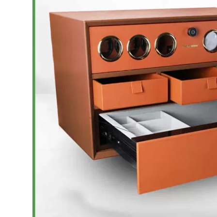
Bếp từ-Bếp hồng ngoại
Chậu rửa bát
Ray trượt – bản lề – tay nắm cửa
Phụ kiện tủ bếp dưới
Giá để bát đĩa đa năng
Giá để dao thớt
Kệ để chất tẩy rửa
Kệ gia vị
Kệ góc liên hoàn