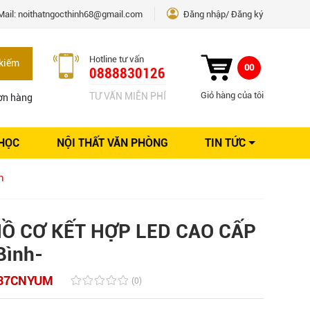
Mail:
noithatngocthinh68@gmail.com
Đăng nhập
Đăng ký
Hotline tư vấn
kiếm
00
0888830126
Giỏ hàng của tôi
TƯ VẤN MIỄN PHÍ
ơn hàng
 HỌC
NỘI THẤT VĂN PHÒNG
TIN TỨC
Kinh nghiệm Nội thất
h
Sáng tạo
Ý tưởng trang trí
Giải pháp thiết kế
Ồ CƠ KẾT HỢP LED CAO CẤP
Bình-
37CNYUM
(0)