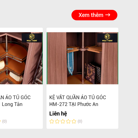
Xem thêm
ẦN ÁO TỦ GÓC
KỆ VẮT QUẦN ÁO TỦ GÓC
Kệ Vắ
 Long Tân
HM-272 TẠI Phước An
16 HM
Liên hệ
Liên 
(0)
(0)