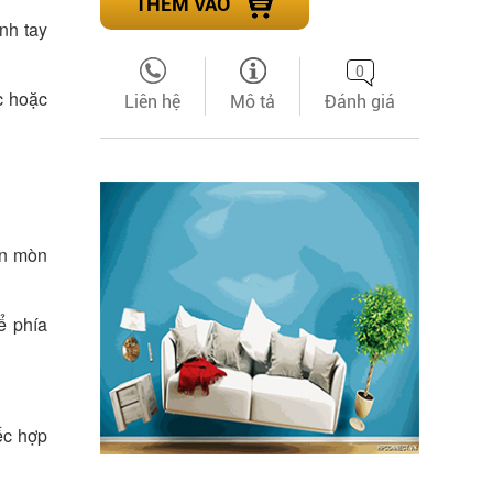
THÊM VÀO
nh tay
0
c hoặc
Liên hệ
Mô tả
Đánh giá
ăn mòn
ể phía
ếc hợp