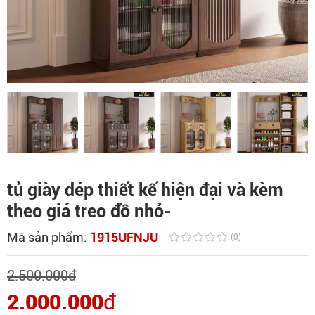
tủ giày dép thiết kế hiện đại và kèm
theo giá treo đồ nhỏ-
Mã sản phẩm:
1915UFNJU
(0)
2.500.000
đ
2.000.000
đ